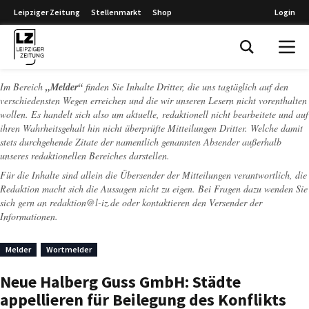
Leipziger Zeitung
Stellenmarkt
Shop
Login
Leipziger Zeitung
Im Bereich
„Melder“
finden Sie Inhalte Dritter, die uns tagtäglich auf den
verschiedensten Wegen erreichen und die wir unseren Lesern nicht vorenthalten
wollen. Es handelt sich also um aktuelle, redaktionell nicht bearbeitete und auf
ihren Wahrheitsgehalt hin nicht überprüfte Mitteilungen Dritter. Welche damit
stets durchgehende Zitate der namentlich genannten Absender außerhalb
unseres redaktionellen Bereiches darstellen.
Für die Inhalte sind allein die Übersender der Mitteilungen verantwortlich, die
Redaktion macht sich die Aussagen nicht zu eigen. Bei Fragen dazu wenden Sie
sich gern an
redaktion@l-iz.de
oder kontaktieren den Versender der
Informationen.
Melder
Wortmelder
Neue Halberg Guss GmbH: Städte
appellieren für Beilegung des Konflikts