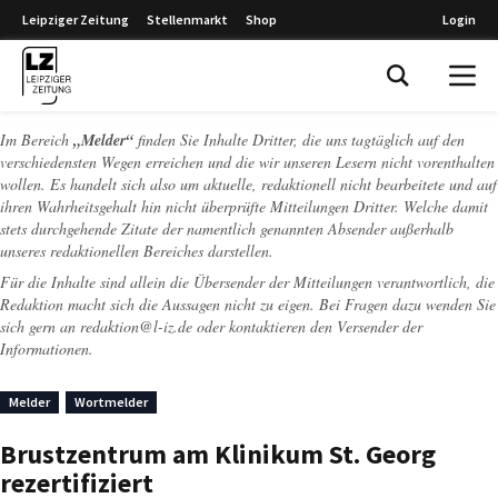
Leipziger Zeitung
Stellenmarkt
Shop
Login
Leipziger Zeitung
Im Bereich
„Melder“
finden Sie Inhalte Dritter, die uns tagtäglich auf den
verschiedensten Wegen erreichen und die wir unseren Lesern nicht vorenthalten
wollen. Es handelt sich also um aktuelle, redaktionell nicht bearbeitete und auf
ihren Wahrheitsgehalt hin nicht überprüfte Mitteilungen Dritter. Welche damit
stets durchgehende Zitate der namentlich genannten Absender außerhalb
unseres redaktionellen Bereiches darstellen.
Für die Inhalte sind allein die Übersender der Mitteilungen verantwortlich, die
Redaktion macht sich die Aussagen nicht zu eigen. Bei Fragen dazu wenden Sie
sich gern an
redaktion@l-iz.de
oder kontaktieren den Versender der
Informationen.
Melder
Wortmelder
Brustzentrum am Klinikum St. Georg
rezertifiziert