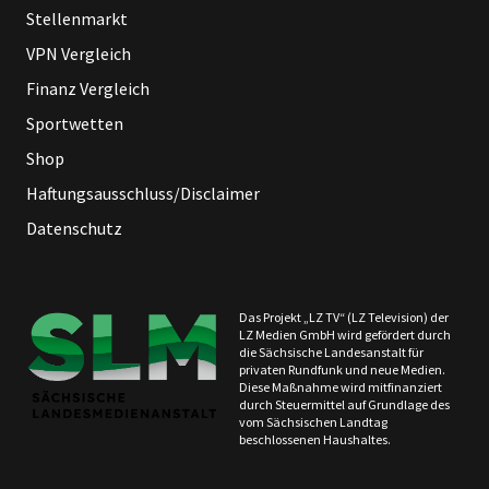
Stellenmarkt
VPN Vergleich
Finanz Vergleich
Sportwetten
Shop
Haftungsausschluss/Disclaimer
Datenschutz
Das Projekt „LZ TV“ (LZ Television) der
LZ Medien GmbH wird gefördert durch
die Sächsische Landesanstalt für
privaten Rundfunk und neue Medien.
Diese Maßnahme wird mitfinanziert
durch Steuermittel auf Grundlage des
vom Sächsischen Landtag
beschlossenen Haushaltes.