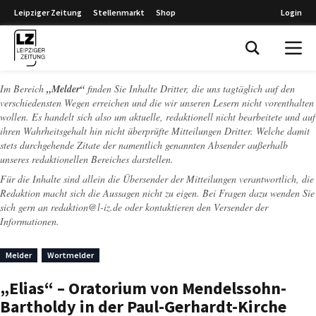
Leipziger Zeitung
Stellenmarkt
Shop
Login
Leipziger Zeitung
Im Bereich
„Melder“
finden Sie Inhalte Dritter, die uns tagtäglich auf den
verschiedensten Wegen erreichen und die wir unseren Lesern nicht vorenthalten
wollen. Es handelt sich also um aktuelle, redaktionell nicht bearbeitete und auf
ihren Wahrheitsgehalt hin nicht überprüfte Mitteilungen Dritter. Welche damit
stets durchgehende Zitate der namentlich genannten Absender außerhalb
unseres redaktionellen Bereiches darstellen.
Für die Inhalte sind allein die Übersender der Mitteilungen verantwortlich, die
Redaktion macht sich die Aussagen nicht zu eigen. Bei Fragen dazu wenden Sie
sich gern an
redaktion@l-iz.de
oder kontaktieren den Versender der
Informationen.
Melder
Wortmelder
„Elias“ – Oratorium von Mendelssohn-
Bartholdy in der Paul-Gerhardt-Kirche