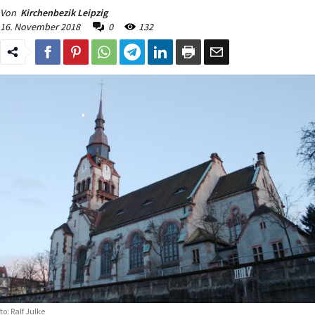
Von
Kirchenbezik Leipzig
16. November 2018
0
132
to: Ralf Julke