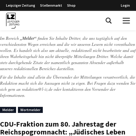
Leipziger Zeitung
Stellenmarkt
Shop
Login
Leipziger Zeitung
Im Bereich
„Melder“
finden Sie Inhalte Dritter, die uns tagtäglich auf den
verschiedensten Wegen erreichen und die wir unseren Lesern nicht vorenthalten
wollen. Es handelt sich also um aktuelle, redaktionell nicht bearbeitete und auf
ihren Wahrheitsgehalt hin nicht überprüfte Mitteilungen Dritter. Welche damit
stets durchgehende Zitate der namentlich genannten Absender außerhalb
unseres redaktionellen Bereiches darstellen.
Für die Inhalte sind allein die Übersender der Mitteilungen verantwortlich, die
Redaktion macht sich die Aussagen nicht zu eigen. Bei Fragen dazu wenden Sie
sich gern an
redaktion@l-iz.de
oder kontaktieren den Versender der
Informationen.
Melder
Wortmelder
CDU-Fraktion zum 80. Jahrestag der
Reichspogromnacht: „Jüdisches Leben