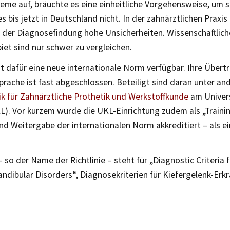
eme auf, bräuchte es eine einheitliche Vorgehensweise, um s
es bis jetzt in Deutschland nicht. In der zahnärztlichen Praxi
i der Diagnosefindung hohe Unsicherheiten. Wissenschaftlich
et sind nur schwer zu vergleichen.
st dafür eine neue internationale Norm verfügbar. Ihre Übert
prache ist fast abgeschlossen. Beteiligt sind daran unter a
nik für Zahnärztliche Prothetik und Werkstoffkunde
am Univers
KL). Vor kurzem wurde die UKL-Einrichtung zudem als „Traini
nd Weitergabe der internationalen Norm akkreditiert – als e
so der Name der Richtlinie – steht für „Diagnostic Criteria 
dibular Disorders“, Diagnosekriterien für Kiefergelenk-Erk