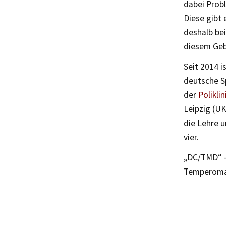
dabei Probl
Diese gibt 
deshalb be
diesem Gebi
Seit 2014 i
deutsche S
der
Polikli
Leipzig (U
die Lehre u
vier.
„DC/TMD“ – 
Temperoman