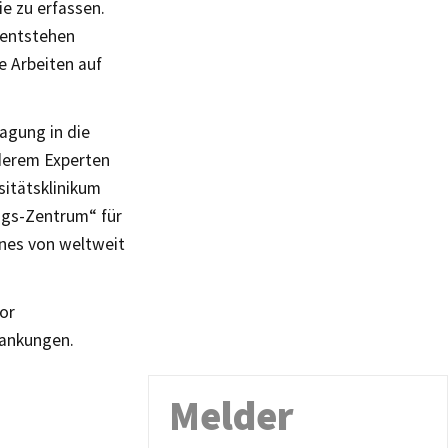
ie zu erfassen.
s entstehen
e Arbeiten auf
ragung in die
nderem Experten
itätsklinikum
ngs-Zentrum“ für
ines von weltweit
for
rankungen.
Melder