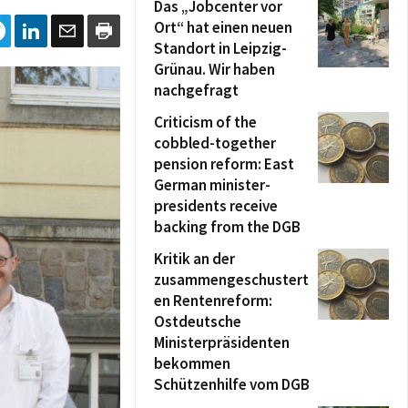
Das „Jobcenter vor
Ort“ hat einen neuen
Standort in Leipzig-
Grünau. Wir haben
nachgefragt
Criticism of the
cobbled-together
pension reform: East
German minister-
presidents receive
backing from the DGB
Kritik an der
zusammengeschustert
en Rentenreform:
Ostdeutsche
Ministerpräsidenten
bekommen
Schützenhilfe vom DGB