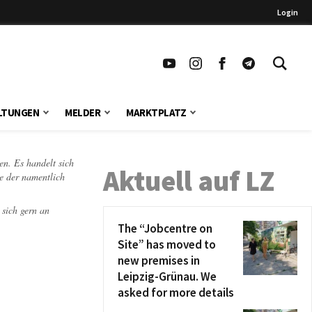
Login
LTUNGEN
MELDER
MARKTPLATZ
en. Es handelt sich
Aktuell auf LZ
te der namentlich
 sich gern an
The “Jobcentre on
Site” has moved to
new premises in
Leipzig-Grünau. We
asked for more details