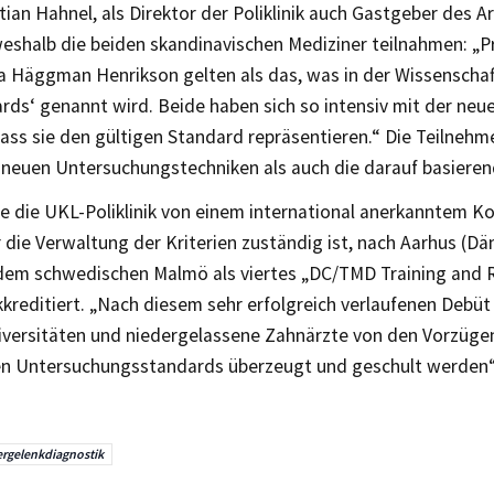
tian Hahnel, als Direktor der Poliklinik auch Gastgeber des Ar
weshalb die beiden skandinavischen Mediziner teilnahmen: „P
a Häggman Henrikson gelten als das, was in der Wissenschaft 
rds‘ genannt wird. Beide haben sich so intensiv mit der neu
ass sie den gültigen Standard repräsentieren.“ Die Teilnehm
 neuen Untersuchungstechniken als auch die darauf basiere
e die UKL-Poliklinik von einem international anerkanntem K
 die Verwaltung der Kriterien zuständig ist, nach Aarhus (Dä
dem schwedischen Malmö als viertes „DC/TMD Training and Re
kreditiert. „Nach diesem sehr erfolgreich verlaufenen Debüt
iversitäten und niedergelassene Zahnärzte von den Vorzüge
hen Untersuchungsstandards überzeugt und geschult werden“, 
ergelenkdiagnostik