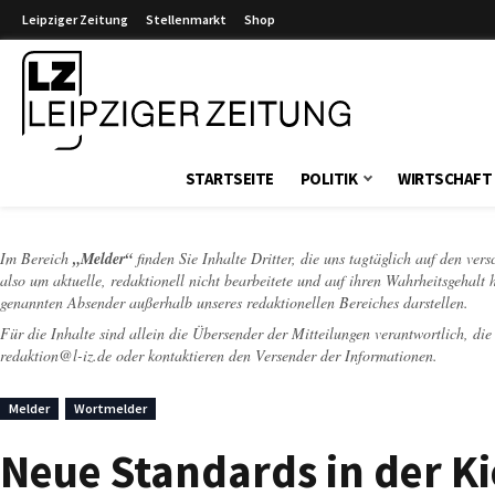
Leipziger Zeitung
Stellenmarkt
Shop
Leipziger Zeitung
STARTSEITE
POLITIK
WIRTSCHAFT
Im Bereich
„Melder“
finden Sie Inhalte Dritter, die uns tagtäglich auf den ver
also um aktuelle, redaktionell nicht bearbeitete und auf ihren Wahrheitsgehalt 
genannten Absender außerhalb unseres redaktionellen Bereiches darstellen.
Für die Inhalte sind allein die Übersender der Mitteilungen verantwortlich, di
redaktion@l-iz.de
oder kontaktieren den Versender der Informationen.
Melder
Wortmelder
Neue Standards in der K