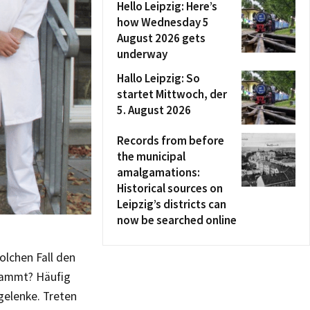
Hello Leipzig: Here’s
how Wednesday 5
August 2026 gets
underway
Hallo Leipzig: So
startet Mittwoch, der
5. August 2026
Records from before
the municipal
amalgamations:
Historical sources on
Leipzig’s districts can
now be searched online
olchen Fall den
tammt? Häufig
gelenke. Treten