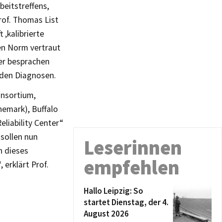
beitstreffens,
rof. Thomas List
‚kalibrierte
en Norm vertraut
er besprachen
nden Diagnosen.
onsortium,
nemark), Buffalo
liability Center“
 sollen nun
Leserinnen
n dieses
empfehlen
erklärt Prof.
Hallo Leipzig: So
startet Dienstag, der 4.
August 2026