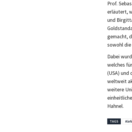
Prof. Sebas
erläutert, 
und Birgitt
Goldstanda
gemacht, d
sowohl die
Dabei wurd
welches für
(USA) und 
weltweit ak
weitere Un
einheitlic
Hahnel.
TAGS
Kief