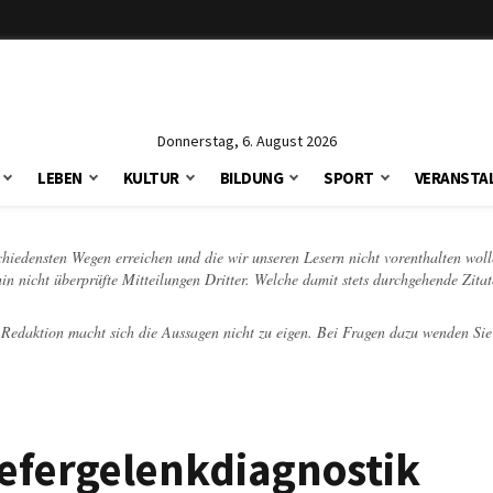
Donnerstag, 6. August 2026
LEBEN
KULTUR
BILDUNG
SPORT
VERANSTA
schiedensten Wegen erreichen und die wir unseren Lesern nicht vorenthalten woll
hin nicht überprüfte Mitteilungen Dritter. Welche damit stets durchgehende Zita
e Redaktion macht sich die Aussagen nicht zu eigen. Bei Fragen dazu wenden Sie
iefergelenkdiagnostik