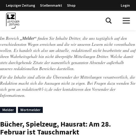
Leipziger Zeitung
Stellenmarkt
Shop
Login
Leipziger Zeitung
Im Bereich
„Melder“
finden Sie Inhalte Dritter, die uns tagtäglich auf den
verschiedensten Wegen erreichen und die wir unseren Lesern nicht vorenthalten
wollen. Es handelt sich also um aktuelle, redaktionell nicht bearbeitete und auf
ihren Wahrheitsgehalt hin nicht überprüfte Mitteilungen Dritter. Welche damit
stets durchgehende Zitate der namentlich genannten Absender außerhalb
unseres redaktionellen Bereiches darstellen.
Für die Inhalte sind allein die Übersender der Mitteilungen verantwortlich, die
Redaktion macht sich die Aussagen nicht zu eigen. Bei Fragen dazu wenden Sie
sich gern an
redaktion@l-iz.de
oder kontaktieren den Versender der
Informationen.
Melder
Wortmelder
Bücher, Spielzeug, Hausrat: Am 28.
Februar ist Tauschmarkt