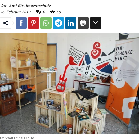
Von
Amt für Umweltschutz
26. Februar 2019
0
55
to: Stadt Leipzig / quo