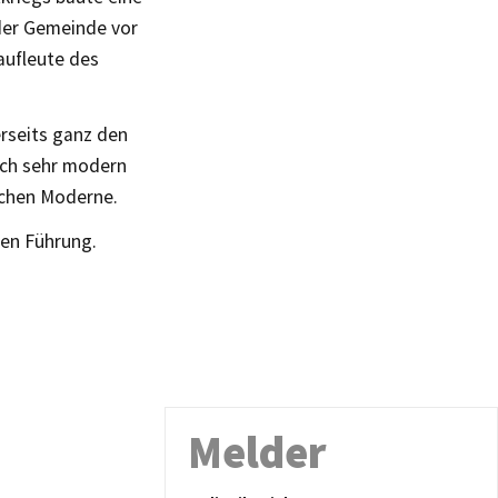
 der Gemeinde vor
aufleute des
erseits ganz den
och sehr modern
ischen Moderne.
gen Führung.
Melder