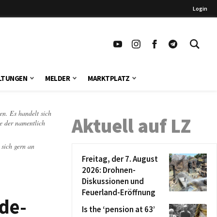
Login
LTUNGEN
MELDER
MARKTPLATZ
en. Es handelt sich
Aktuell auf LZ
te der namentlich
 sich gern an
Freitag, der 7. August
2026: Drohnen-
Diskussionen und
Feuerland-Eröffnung
de-
Is the ‘pension at 63’