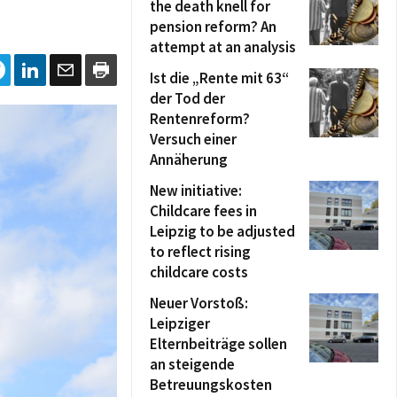
the death knell for
pension reform? An
attempt at an analysis
Ist die „Rente mit 63“
der Tod der
Rentenreform?
Versuch einer
Annäherung
New initiative:
Childcare fees in
Leipzig to be adjusted
to reflect rising
childcare costs
Neuer Vorstoß:
Leipziger
Elternbeiträge sollen
an steigende
Betreuungskosten