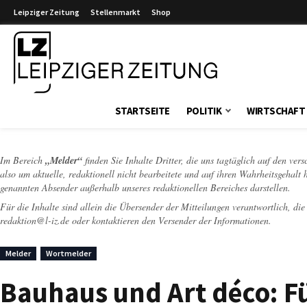
Leipziger Zeitung
Stellenmarkt
Shop
Leipziger Zeitung
STARTSEITE
POLITIK
WIRTSCHAFT
Im Bereich
„Melder“
finden Sie Inhalte Dritter, die uns tagtäglich auf den ver
also um aktuelle, redaktionell nicht bearbeitete und auf ihren Wahrheitsgehalt 
genannten Absender außerhalb unseres redaktionellen Bereiches darstellen.
Für die Inhalte sind allein die Übersender der Mitteilungen verantwortlich, di
redaktion@l-iz.de
oder kontaktieren den Versender der Informationen.
Melder
Wortmelder
Bauhaus und Art déco: F