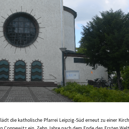
lädt die katholische Pfarrei Leipzig-Süd erneut zu einer Kirc
 in Connewitz ein. Zehn Jahre nach dem Ende des Ersten Welt