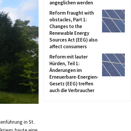
angeglichen werden
Reform fraught with
obstacles, Part 1:
Changes to the
Renewable Energy
Sources Act (EEG) also
affect consumers
Reform mit lauter
Hürden, Teil 1:
Änderungen im
Erneuerbare-Energien-
Gesetz (EEG) treffen
auch die Verbraucher
henführung in St.
kriegs baute eine