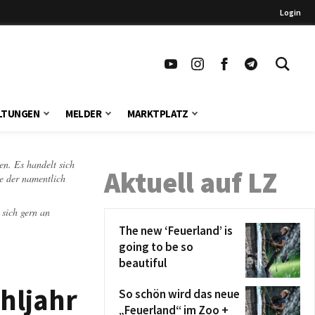
Login
LTUNGEN
MELDER
MARKTPLATZ
en. Es handelt sich
Aktuell auf LZ
te der namentlich
 sich gern an
The new ‘Feuerland’ is
going to be so
beautiful
hljahr
So schön wird das neue
„Feuerland“ im Zoo +