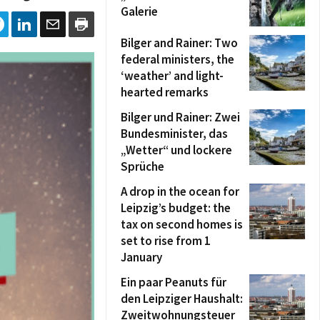
Galerie
Bilger and Rainer: Two
federal ministers, the
‘weather’ and light-
hearted remarks
Bilger und Rainer: Zwei
Bundesminister, das
„Wetter“ und lockere
Sprüche
A drop in the ocean for
Leipzig’s budget: the
tax on second homes is
set to rise from 1
January
Ein paar Peanuts für
den Leipziger Haushalt:
Zweitwohnungsteuer