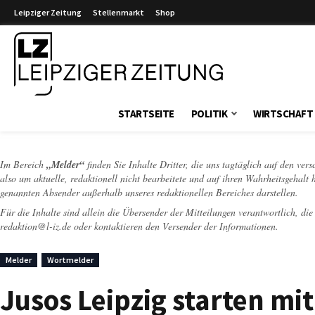
Leipziger Zeitung
Stellenmarkt
Shop
Leipziger Zeitung
STARTSEITE
POLITIK
WIRTSCHAFT
Im Bereich
„Melder“
finden Sie Inhalte Dritter, die uns tagtäglich auf den ver
also um aktuelle, redaktionell nicht bearbeitete und auf ihren Wahrheitsgehalt 
genannten Absender außerhalb unseres redaktionellen Bereiches darstellen.
Für die Inhalte sind allein die Übersender der Mitteilungen verantwortlich, di
redaktion@l-iz.de
oder kontaktieren den Versender der Informationen.
Melder
Wortmelder
Jusos Leipzig starten mi