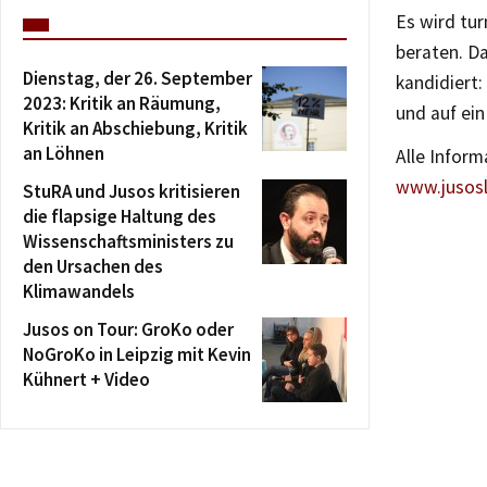
Es wird tu
beraten. Da
Dienstag, der 26. September
kandidiert:
2023: Kritik an Räumung,
und auf ei
Kritik an Abschiebung, Kritik
an Löhnen
Alle Infor
www.jusosl
StuRA und Jusos kritisieren
die flapsige Haltung des
Wissenschaftsministers zu
den Ursachen des
Klimawandels
Jusos on Tour: GroKo oder
NoGroKo in Leipzig mit Kevin
Kühnert + Video