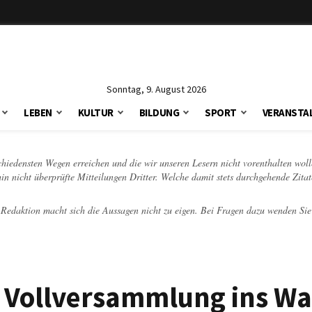
Sonntag, 9. August 2026
LEBEN
KULTUR
BILDUNG
SPORT
VERANSTA
schiedensten Wegen erreichen und die wir unseren Lesern nicht vorenthalten woll
hin nicht überprüfte Mitteilungen Dritter. Welche damit stets durchgehende Zita
e Redaktion macht sich die Aussagen nicht zu eigen. Bei Fragen dazu wenden Sie
t Vollversammlung ins Wa