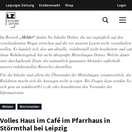
Leipziger Zeitung
Stellenmarkt
Shop
Login
Leipziger Zeitung
Im Bereich
„Melder“
finden Sie Inhalte Dritter, die uns tagtäglich auf den
verschiedensten Wegen erreichen und die wir unseren Lesern nicht vorenthalten
wollen. Es handelt sich also um aktuelle, redaktionell nicht bearbeitete und auf
ihren Wahrheitsgehalt hin nicht überprüfte Mitteilungen Dritter. Welche damit
stets durchgehende Zitate der namentlich genannten Absender außerhalb
unseres redaktionellen Bereiches darstellen.
Für die Inhalte sind allein die Übersender der Mitteilungen verantwortlich, die
Redaktion macht sich die Aussagen nicht zu eigen. Bei Fragen dazu wenden Sie
sich gern an
redaktion@l-iz.de
oder kontaktieren den Versender der
Informationen.
Melder
Wortmelder
Volles Haus im Café im Pfarrhaus in
Störmthal bei Leipzig