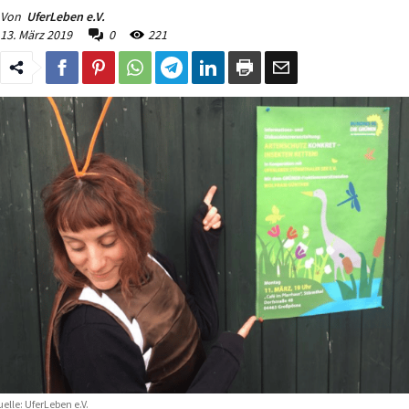
Von
UferLeben e.V.
13. März 2019
0
221
elle: UferLeben e.V.