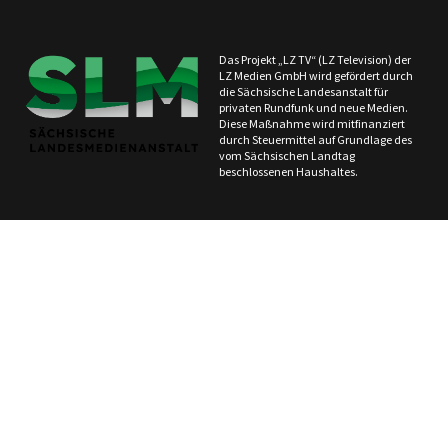
Das Projekt „LZ TV“ (LZ Television) der
LZ Medien GmbH wird gefördert durch
die Sächsische Landesanstalt für
privaten Rundfunk und neue Medien.
Diese Maßnahme wird mitfinanziert
durch Steuermittel auf Grundlage des
vom Sächsischen Landtag
beschlossenen Haushaltes.