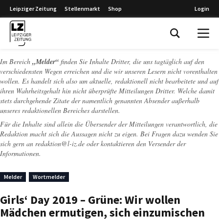
Leipziger Zeitung
Stellenmarkt
Shop
Login
Leipziger Zeitung
Im Bereich
„Melder“
finden Sie Inhalte Dritter, die uns tagtäglich auf den
verschiedensten Wegen erreichen und die wir unseren Lesern nicht vorenthalten
wollen. Es handelt sich also um aktuelle, redaktionell nicht bearbeitete und auf
ihren Wahrheitsgehalt hin nicht überprüfte Mitteilungen Dritter. Welche damit
stets durchgehende Zitate der namentlich genannten Absender außerhalb
unseres redaktionellen Bereiches darstellen.
Für die Inhalte sind allein die Übersender der Mitteilungen verantwortlich, die
Redaktion macht sich die Aussagen nicht zu eigen. Bei Fragen dazu wenden Sie
sich gern an
redaktion@l-iz.de
oder kontaktieren den Versender der
Informationen.
Melder
Wortmelder
Girls‘ Day 2019 – Grüne: Wir wollen
Mädchen ermutigen, sich einzumischen