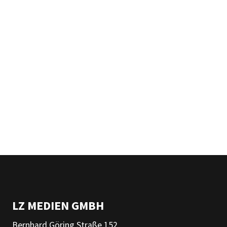
LZ MEDIEN GMBH
Bernhard Göring Straße 152