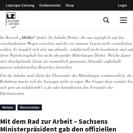
Leipziger Zeitung
Stellenmarkt
Shop
Login
Leipziger Zeitung
Im Bereich
„Melder“
finden Sie Inhalte Dritter, die uns tagtäglich auf den
verschiedensten Wegen erreichen und die wir unseren Lesern nicht vorenthalten
wollen. Es handelt sich also um aktuelle, redaktionell nicht bearbeitete und auf
ihren Wahrheitsgehalt hin nicht überprüfte Mitteilungen Dritter. Welche damit
stets durchgehende Zitate der namentlich genannten Absender außerhalb
unseres redaktionellen Bereiches darstellen.
Für die Inhalte sind allein die Übersender der Mitteilungen verantwortlich, die
Redaktion macht sich die Aussagen nicht zu eigen. Bei Fragen dazu wenden Sie
sich gern an
redaktion@l-iz.de
oder kontaktieren den Versender der
Informationen.
Melder
Wortmelder
Mit dem Rad zur Arbeit – Sachsens
Ministerpräsident gab den offiziellen