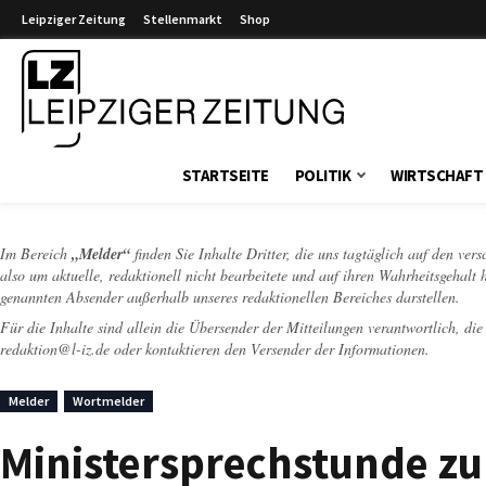
Leipziger Zeitung
Stellenmarkt
Shop
Leipziger Zeitung
STARTSEITE
POLITIK
WIRTSCHAFT
Im Bereich
„Melder“
finden Sie Inhalte Dritter, die uns tagtäglich auf den ver
also um aktuelle, redaktionell nicht bearbeitete und auf ihren Wahrheitsgehalt 
genannten Absender außerhalb unseres redaktionellen Bereiches darstellen.
Für die Inhalte sind allein die Übersender der Mitteilungen verantwortlich, di
redaktion@l-iz.de
oder kontaktieren den Versender der Informationen.
Melder
Wortmelder
Ministersprechstunde z