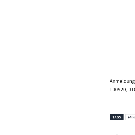
Anmeldunge
100920, 01
TAGS
Mini