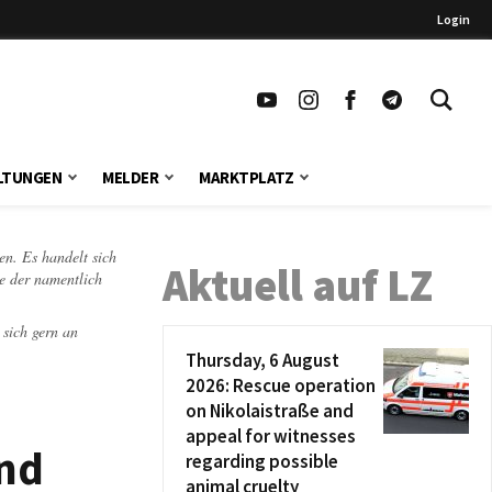
Login
LTUNGEN
MELDER
MARKTPLATZ
en. Es handelt sich
Aktuell auf LZ
te der namentlich
 sich gern an
Thursday, 6 August
2026: Rescue operation
on Nikolaistraße and
appeal for witnesses
und
regarding possible
animal cruelty