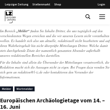
Leipziger Zeitung
Stellenmarkt
Shop
Login
Leipziger Zeitung
Im Bereich
„Melder“
finden Sie Inhalte Dritter, die uns tagtäglich auf den
verschiedensten Wegen erreichen und die wir unseren Lesern nicht vorenthalten
wollen. Es handelt sich also um aktuelle, redaktionell nicht bearbeitete und auf
ihren Wahrheitsgehalt hin nicht überprüfte Mitteilungen Dritter. Welche damit
stets durchgehende Zitate der namentlich genannten Absender außerhalb
unseres redaktionellen Bereiches darstellen.
Für die Inhalte sind allein die Übersender der Mitteilungen verantwortlich, die
Redaktion macht sich die Aussagen nicht zu eigen. Bei Fragen dazu wenden Sie
sich gern an
redaktion@l-iz.de
oder kontaktieren den Versender der
Informationen.
Melder
Wortmelder
Europäischen Archäologietage vom 14. –
16. Juni