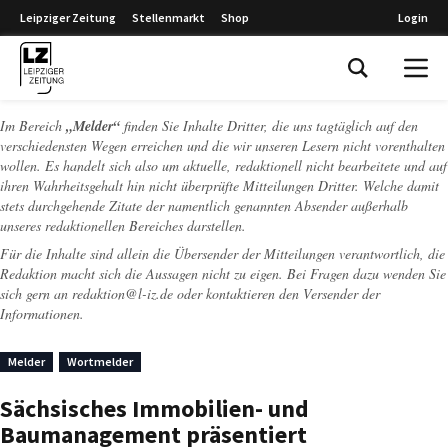
Leipziger Zeitung
Stellenmarkt
Shop
Login
Leipziger Zeitung
Im Bereich
„Melder“
finden Sie Inhalte Dritter, die uns tagtäglich auf den
verschiedensten Wegen erreichen und die wir unseren Lesern nicht vorenthalten
wollen. Es handelt sich also um aktuelle, redaktionell nicht bearbeitete und auf
ihren Wahrheitsgehalt hin nicht überprüfte Mitteilungen Dritter. Welche damit
stets durchgehende Zitate der namentlich genannten Absender außerhalb
unseres redaktionellen Bereiches darstellen.
Für die Inhalte sind allein die Übersender der Mitteilungen verantwortlich, die
Redaktion macht sich die Aussagen nicht zu eigen. Bei Fragen dazu wenden Sie
sich gern an
redaktion@l-iz.de
oder kontaktieren den Versender der
Informationen.
Melder
Wortmelder
Sächsisches Immobilien- und
Baumanagement präsentiert