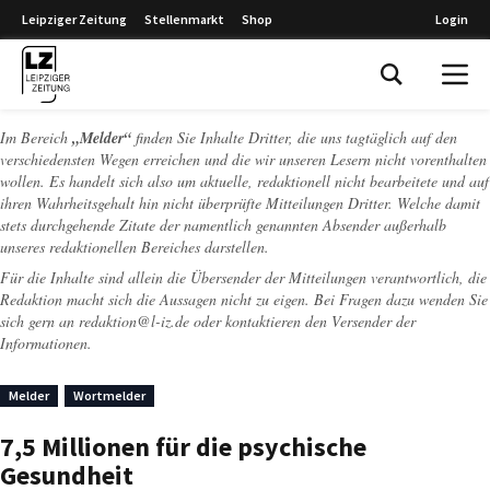
Leipziger Zeitung
Stellenmarkt
Shop
Login
Leipziger Zeitung
Im Bereich
„Melder“
finden Sie Inhalte Dritter, die uns tagtäglich auf den
verschiedensten Wegen erreichen und die wir unseren Lesern nicht vorenthalten
wollen. Es handelt sich also um aktuelle, redaktionell nicht bearbeitete und auf
ihren Wahrheitsgehalt hin nicht überprüfte Mitteilungen Dritter. Welche damit
stets durchgehende Zitate der namentlich genannten Absender außerhalb
unseres redaktionellen Bereiches darstellen.
Für die Inhalte sind allein die Übersender der Mitteilungen verantwortlich, die
Redaktion macht sich die Aussagen nicht zu eigen. Bei Fragen dazu wenden Sie
sich gern an
redaktion@l-iz.de
oder kontaktieren den Versender der
Informationen.
Melder
Wortmelder
7,5 Millionen für die psychische
Gesundheit