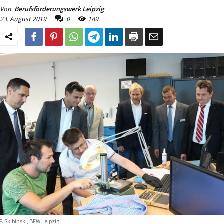
Von
Berufsförderungswerk Leipzig
23. August 2019
0
189
P. Skibinski, BFW Leipzig