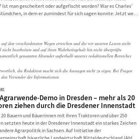
? Ist man gescheitert oder aufgefischt worden? War es Charles’
Stündchen, in dem er zumindest für sich sagen konnte: Jetzt weiß
Maude meinte? Jetzt könnte er im Reinen sein mit sich, sich quasi
pft?
ch auf den verschiedensten Wegen erreichen und die wir unseren Lesern nicht
l nicht bearbeitete und auf ihren Wahrheitsgehalt hin nicht überprüfte
 namentlich genannten Absender außerhalb unseres redaktionellen Bereiches
twortlich, die Redaktion macht sich die Aussagen nicht zu eigen. Bei Fragen
 den Versender der Informationen.
er
 Agrarwende-Demo in Dresden – mehr als 20
oren ziehen durch die Dresdener Innenstadt
 20 Bauern und Bäuerinnen mit ihren Traktoren und über 250
 setzten heute in der Dresdener Innenstadt ein starkes Zeichen
 andere Agrarpolitik in Sachsen. Auf Initiative der
emeinschaft bäuerliche Landwirtschaft Mitteldeutschland (AbL)