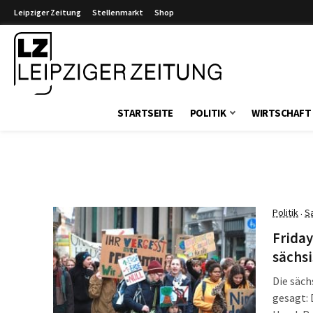
Leipziger Zeitung
Stellenmarkt
Shop
Leipziger Zeitung
STARTSEITE
POLITIK
WIRTSCHAFT
Politik
S
·
Friday
sächs
Die säch
gesagt: 