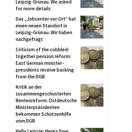
Leipzig-Grünau. We asked
for more details
Das „Jobcenter vor Ort“ hat
einen neuen Standort in
Leipzig-Grünau. Wir haben
nachgefragt
Criticism of the cobbled-
together pension reform:
East German minister-
presidents receive backing
from the DGB
Kritik an der
zusammengeschusterten
Rentenreform: Ostdeutsche
Ministerpräsidenten
bekommen Schützenhilfe
vom DGB
Hello Leipzig: Here’s how