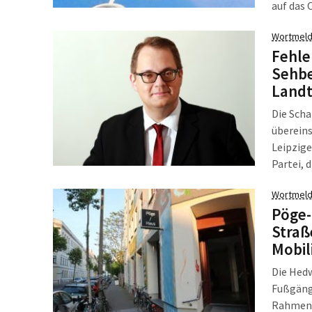
auf das 
stationä
Wortmeld
Landeskr
Fehle
mit den 
Sehbe
Landt
Die Scha
überein
Leipzig
Partei, 
Wortmeld
Pöge-
Straß
Mobil
Die Hedw
Fußgänge
Rahmen d