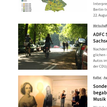
Interpre
Berlin-I
22. Augu
freilich
Wirtschaf
Armen!“ 
macht. Z
ADFC S
Sachs
Nachdem 
glichen 
Autos im
der CDU
dass jet
Kultur
Au
Aber irg
·
Allgeme
Sonde
begab
Musik