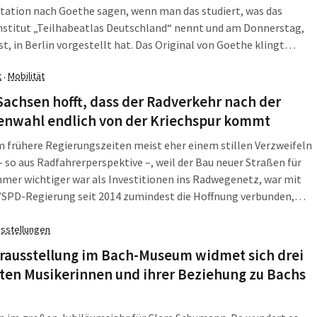
tation nach Goethe sagen, wenn man das studiert, was das
nstitut „Teilhabeatlas Deutschland“ nennt und am Donnerstag,
st, in Berlin vorgestellt hat. Das Original von Goethe klingt
 so: „Nach Golde drängt, Am Golde hängt / Doch alles. Ach wir
t
Mobilität
·
Als hätte er geahnt, was aus einem Land wird, in dem Geld Politik
iemlich notdürftige, wie man meinen könnte.
achsen hofft, dass der Radverkehr nach der
enwahl endlich von der Kriechspur kommt
frühere Regierungszeiten meist eher einem stillen Verzweifeln
– so aus Radfahrerperspektive –, weil der Bau neuer Straßen für
mer wichtiger war als Investitionen ins Radwegenetz, war mit
/SPD-Regierung seit 2014 zumindest die Hoffnung verbunden,
zt endlich die Bremsen gelöst und viele Radwege gebaut werden.
sstellungen
endwie blieb's doch wieder beim Schneckentempo, resümiert der
ine Deutsche Fahrrad-Club (ADFC) Sachsen.
rausstellung im Bach-Museum widmet sich drei
ten Musikerinnen und ihrer Beziehung zu Bachs