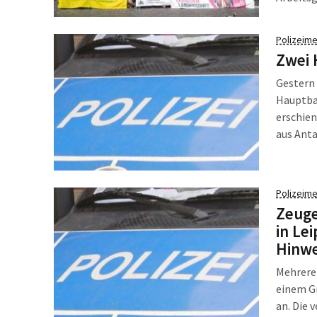
hatte ei
Organisa
Polizeime
Tierschu
Zwei 
Demonstr
bäuerlic
Gestern 
Hauptbah
erschien
aus Anta
offenen 
Polizeime
Zeuge
in Le
Hinwe
Mehrere 
einem Gr
an. Die