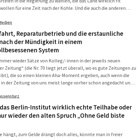
rteien in die Regierung zu wählen, die das Land wirklich fit
ollen für eine Zeit nach der Kohle. Und die auch die anderen
des Klimawandels mitdenken. Es wird eine Kraftanstrengung.
 wird aus einem Land, das zu feige ist, Herausforderungen
Medien
en? Am Freitag, 23. August 2019, hat FFF seine Forderungen an
ahrt, Reparaturbetrieb und die erstaunliche
sische Politik vorgestellt.
nach der Mündigkeit in einem
ollbesessenen System
immer wieder Sätze von Kolleg/-innen in der jeweils neuen
er Zeitung“ (die Nr. 70 liegt jetzt überall, wo es gute Zeitungen zu
ibt), die so einen kleinen Aha-Moment ergeben, auch wenn die
n der Zeitung von uns meist lange vorher schon angedacht und
sind. So auch unsere Recherche-Tour in die Erinnerungswelt der
assensturz
 davon ist heute noch wirksam? Oder hängt uns die 1990
kelte immer noch am Hacken?
das Berlin-Institut wirklich echte Teilhabe oder
ur wieder den alten Spruch „Ohne Geld biste
 hängt, zum Gelde drängt doch alles, könnte man in freier