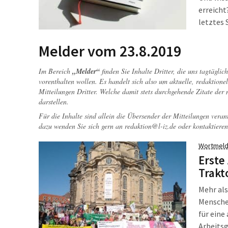
erreicht
letztes 
er, was 
entschlü
Melder vom 23.8.2019
Im Bereich
„Melder“
finden Sie Inhalte Dritter, die uns tagtägli
vorenthalten wollen. Es handelt sich also um aktuelle, redaktionel
Mitteilungen Dritter. Welche damit stets durchgehende Zitate der
darstellen.
Für die Inhalte sind allein die Übersender der Mitteilungen veran
dazu wenden Sie sich gern an
redaktion@l-iz.de
oder kontaktieren
Wortmeld
Erste
Trakt
Mehr als
Menschen
für eine
Arbeitsg