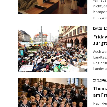
Wir lebe
nicht, d
Komponi
mit zwei
Sebastia
Politik
E
·
Mendels
Frau an 
Friday
zur g
Auch wen
Landtags
Regieru
Landes a
dabei h
fünf Jah
Veransta
extra zu
Thoman
am Fre
Nach de