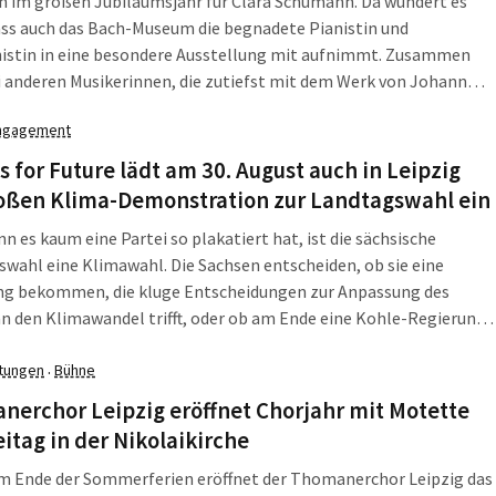
n im großen Jubiläumsjahr für Clara Schumann. Da wundert es
ass auch das Bach-Museum die begnadete Pianistin und
stin in eine besondere Ausstellung mit aufnimmt. Zusammen
 anderen Musikerinnen, die zutiefst mit dem Werk von Johann
n Bach verbunden sind: Fanny Hensel, der Schwester von Felix
ngagement
sohn Bartholdy, und Anna Magdalena Bach, der musikalischen
der Seite des Thomaskantors.
s for Future lädt am 30. August auch in Leipzig
roßen Klima-Demonstration zur Landtagswahl ein
n es kaum eine Partei so plakatiert hat, ist die sächsische
wahl eine Klimawahl. Die Sachsen entscheiden, ob sie eine
ng bekommen, die kluge Entscheidungen zur Anpassung des
n den Klimawandel trifft, oder ob am Ende eine Kohle-Regierung
erauskommt, die den notwendigen Richtungswechsel wieder für
re blockiert. Deswegen lädt auch „Fridays For Future“ Leipzig
ltungen
Bühne
·
r einer Wahl-Demo am 30. August ein.
erchor Leipzig eröffnet Chorjahr mit Motette
itag in der Nikolaikirche
m Ende der Sommerferien eröffnet der Thomanerchor Leipzig das