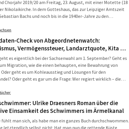
nd Chorjahr 2019/20 am Freitag, 23. August, mit einer Motette (18
der Nikolaikirche. In dem Gotteshaus, das zur Leipziger Amtszeit
ebastian Bachs und noch bis in die 1940er-Jahre zu den
rkungsstätten der Thomaner zählte, erklingen unter der Leitung
askantor Gotthold Schwarz Werke von E. Fr. Richter, J. Gallus, J.
achsen
/ G. Ph. Telemann, D. Buxtehude, M. Reger.
daten-Check von Abgeordnetenwatch:
ismus, Vermögenssteuer, Landarztquote, Kita …
ht es eigentlich bei der Sachsenwahl am 1. September? Geht es
 um Migration, wie die einen behaupten, eine Bewahrung von
 Oder geht es um Kohleausstieg und Lösungen für den
del? Oder geht es gar um die Frage: Wer regiert wirklich – die
n Parteien oder die Lobby-Organisationen, die in
immern ihre Interessen durchdrücken? Zumindest diese Frage
Bücher
Abgeordnetenwatch den Direktkandidat/-innen der Parteien. Mit
schwimmer: Ulrike Draesners Roman über die
ndem Ergebnis.
sive Einsamkeit des Schwimmers im Ärmelkanal
 fühlt man sich, als habe man ein ganzes Buch durchschwommen.
e letztendlich selbst nicht: Hat man nun die rettende Küste