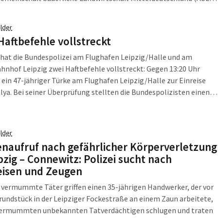
n breites Bündnis aus ErzeugerInnen, VerbraucherInnen und 10
tionen der Bereiche Landwirtschaft, Umwelt-, Natur- sowie
lder
tz zur „Wir haben es satt! Agrarindustrie abwählen!“ -
Haftbefehle vollstreckt
ation eingeladen. Das Bündnis möchte eine Politik, die eine
he und enkeltaugliche Landwirtschaft ermöglicht.
hat die Bundespolizei am Flughafen Leipzig/Halle und am
nhof Leipzig zwei Haftbefehle vollstreckt: Gegen 13:20 Uhr
 ein 47-jähriger Türke am Flughafen Leipzig/Halle zur Einreise
lya. Bei seiner Überprüfung stellten die Bundespolizisten einen
Haftbefehl der Staatsanwaltschaft Bamberg fest.
lder
naufruf nach gefährlicher Körperverletzung
ipzig – Connewitz: Polizei sucht nach
isen und Zeugen
vermummte Täter griffen einen 35-jährigen Handwerker, der vor
undstück in der Leipziger Fockestraße an einem Zaun arbeitete,
 vermummten unbekannten Tatverdächtigen schlugen und traten