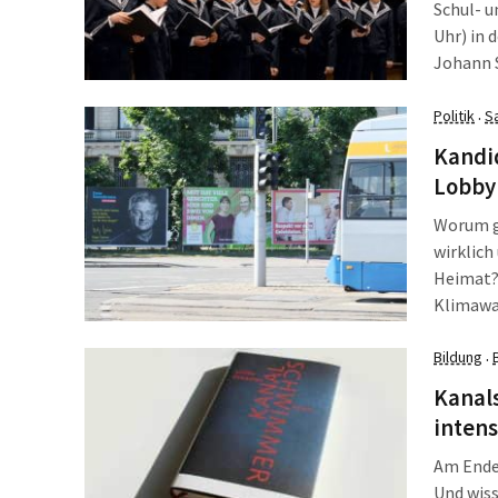
Schul- u
Uhr) in 
Johann S
Hauptwi
von Thom
Politik
S
·
S. Bach 
Kandi
Lobby
Worum ge
wirklich
Heimat?
Klimawan
gewählte
Hinterz
Bildung
·
stellte 
Kanal
erhelle
inten
Am Ende
Und wiss