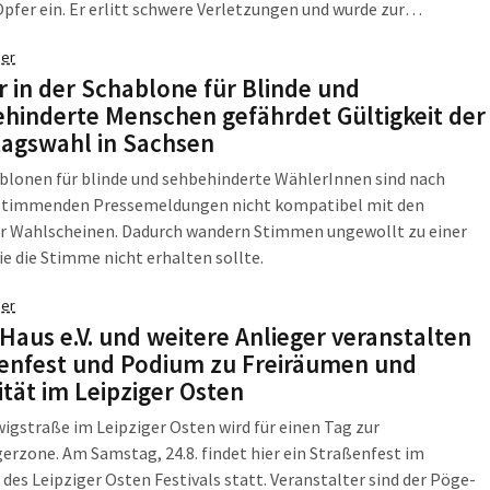
Opfer ein. Er erlitt schwere Verletzungen und wurde zur
ren Behandlung in ein Krankenhaus verbracht. Das PTAZ des
er
iminalamtes Sachsen ist durch die Staatsanwaltschaft Leipzig
r in der Schablone für Blinde und
polizeilichen Ermittlungen beauftragt.
hinderte Menschen gefährdet Gültigkeit der
agswahl in Sachsen
blonen für blinde und sehbehinderte WählerInnen sind nach
stimmenden Pressemeldungen nicht kompatibel mit den
er Wahlscheinen. Dadurch wandern Stimmen ungewollt zu einer
die die Stimme nicht erhalten sollte.
er
Haus e.V. und weitere Anlieger veranstalten
enfest und Podium zu Freiräumen und
ität im Leipziger Osten
igstraße im Leipziger Osten wird für einen Tag zur
rzone. Am Samstag, 24.8. findet hier ein Straßenfest im
es Leipziger Osten Festivals statt. Veranstalter sind der Pöge-