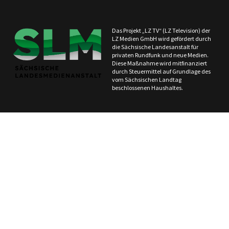
Das Projekt „LZ TV“ (LZ Television) der
LZ Medien GmbH wird gefördert durch
die Sächsische Landesanstalt für
privaten Rundfunk und neue Medien.
Diese Maßnahme wird mitfinanziert
durch Steuermittel auf Grundlage des
vom Sächsischen Landtag
beschlossenen Haushaltes.