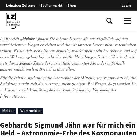
Leipziger Zeitung
Stellenmarkt
Shop
Login
Leipziger Zeitung
Im Bereich
„Melder“
finden Sie Inhalte Dritter, die uns tagtäglich auf den
verschiedensten Wegen erreichen und die wir unseren Lesern nicht vorenthalten
wollen. Es handelt sich also um aktuelle, redaktionell nicht bearbeitete und auf
ihren Wahrheitsgehalt hin nicht überprüfte Mitteilungen Dritter. Welche damit
stets durchgehende Zitate der namentlich genannten Absender außerhalb
unseres redaktionellen Bereiches darstellen.
Für die Inhalte sind allein die Übersender der Mitteilungen verantwortlich, die
Redaktion macht sich die Aussagen nicht zu eigen. Bei Fragen dazu wenden Sie
sich gern an
redaktion@l-iz.de
oder kontaktieren den Versender der
Informationen.
Melder
Wortmelder
Gebhardt: Sigmund Jähn war für mich ein
Held – Astronomie-Erbe des Kosmonauten