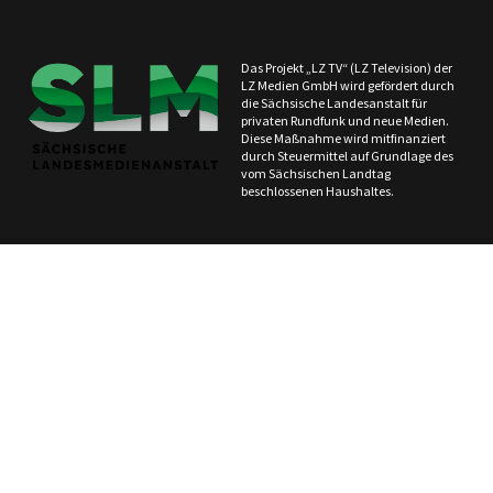
Das Projekt „LZ TV“ (LZ Television) der
LZ Medien GmbH wird gefördert durch
die Sächsische Landesanstalt für
privaten Rundfunk und neue Medien.
Diese Maßnahme wird mitfinanziert
durch Steuermittel auf Grundlage des
vom Sächsischen Landtag
beschlossenen Haushaltes.