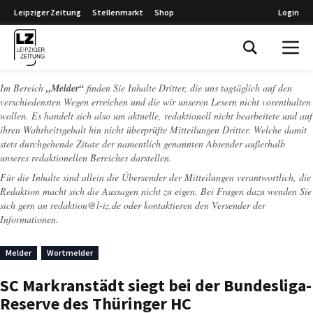
Leipziger Zeitung
Stellenmarkt
Shop
Login
Leipziger Zeitung
Im Bereich
„Melder“
finden Sie Inhalte Dritter, die uns tagtäglich auf den
verschiedensten Wegen erreichen und die wir unseren Lesern nicht vorenthalten
wollen. Es handelt sich also um aktuelle, redaktionell nicht bearbeitete und auf
ihren Wahrheitsgehalt hin nicht überprüfte Mitteilungen Dritter. Welche damit
stets durchgehende Zitate der namentlich genannten Absender außerhalb
unseres redaktionellen Bereiches darstellen.
Für die Inhalte sind allein die Übersender der Mitteilungen verantwortlich, die
Redaktion macht sich die Aussagen nicht zu eigen. Bei Fragen dazu wenden Sie
sich gern an
redaktion@l-iz.de
oder kontaktieren den Versender der
Informationen.
Melder
Wortmelder
SC Markranstädt siegt bei der Bundesliga-
Reserve des Thüringer HC