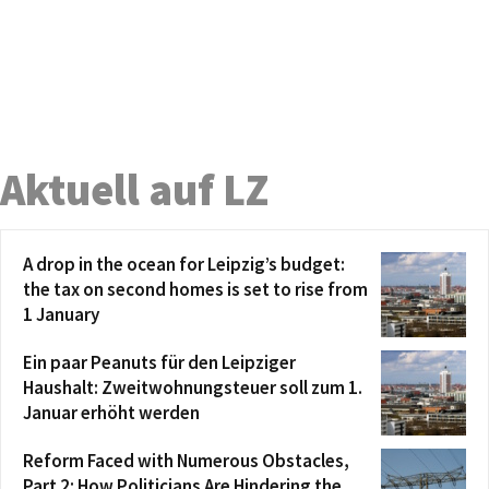
Aktuell auf LZ
A drop in the ocean for Leipzig’s budget:
the tax on second homes is set to rise from
1 January
Ein paar Peanuts für den Leipziger
Haushalt: Zweitwohnungsteuer soll zum 1.
Januar erhöht werden
Reform Faced with Numerous Obstacles,
Part 2: How Politicians Are Hindering the