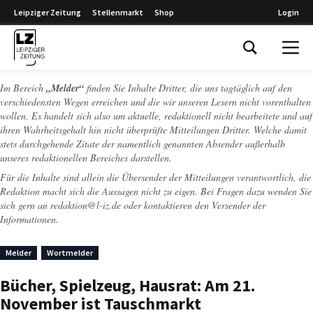
Leipziger Zeitung
Stellenmarkt
Shop
Login
Leipziger Zeitung
Im Bereich
„Melder“
finden Sie Inhalte Dritter, die uns tagtäglich auf den
verschiedensten Wegen erreichen und die wir unseren Lesern nicht vorenthalten
wollen. Es handelt sich also um aktuelle, redaktionell nicht bearbeitete und auf
ihren Wahrheitsgehalt hin nicht überprüfte Mitteilungen Dritter. Welche damit
stets durchgehende Zitate der namentlich genannten Absender außerhalb
unseres redaktionellen Bereiches darstellen.
Für die Inhalte sind allein die Übersender der Mitteilungen verantwortlich, die
Redaktion macht sich die Aussagen nicht zu eigen. Bei Fragen dazu wenden Sie
sich gern an
redaktion@l-iz.de
oder kontaktieren den Versender der
Informationen.
Melder
Wortmelder
Bücher, Spielzeug, Hausrat: Am 21.
November ist Tauschmarkt