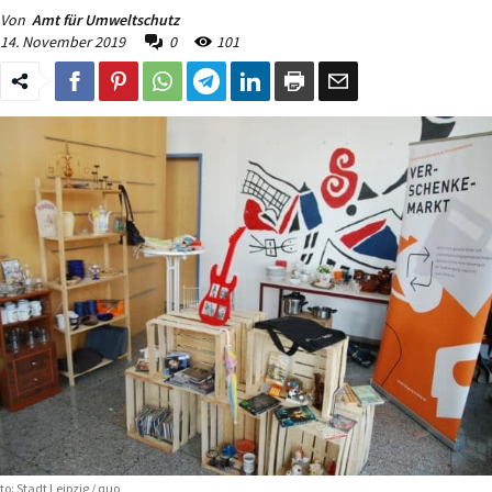
Von
Amt für Umweltschutz
14. November 2019
0
101
to: Stadt Leipzig / quo