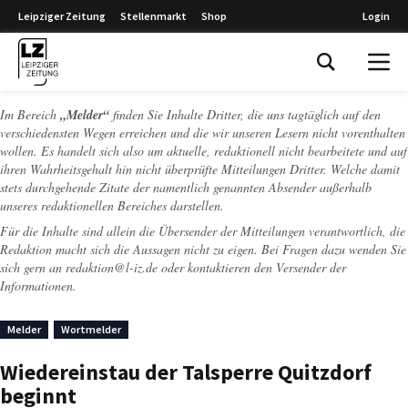
Leipziger Zeitung
Stellenmarkt
Shop
Login
Leipziger Zeitung
Im Bereich
„Melder“
finden Sie Inhalte Dritter, die uns tagtäglich auf den
verschiedensten Wegen erreichen und die wir unseren Lesern nicht vorenthalten
wollen. Es handelt sich also um aktuelle, redaktionell nicht bearbeitete und auf
ihren Wahrheitsgehalt hin nicht überprüfte Mitteilungen Dritter. Welche damit
stets durchgehende Zitate der namentlich genannten Absender außerhalb
unseres redaktionellen Bereiches darstellen.
Für die Inhalte sind allein die Übersender der Mitteilungen verantwortlich, die
Redaktion macht sich die Aussagen nicht zu eigen. Bei Fragen dazu wenden Sie
sich gern an
redaktion@l-iz.de
oder kontaktieren den Versender der
Informationen.
Melder
Wortmelder
Wiedereinstau der Talsperre Quitzdorf
beginnt