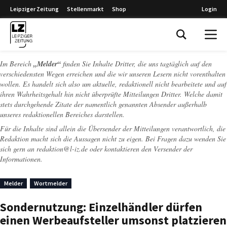
Leipziger Zeitung
Stellenmarkt
Shop
Login
Leipziger Zeitung
Im Bereich
„Melder“
finden Sie Inhalte Dritter, die uns tagtäglich auf den
verschiedensten Wegen erreichen und die wir unseren Lesern nicht vorenthalten
wollen. Es handelt sich also um aktuelle, redaktionell nicht bearbeitete und auf
ihren Wahrheitsgehalt hin nicht überprüfte Mitteilungen Dritter. Welche damit
stets durchgehende Zitate der namentlich genannten Absender außerhalb
unseres redaktionellen Bereiches darstellen.
Für die Inhalte sind allein die Übersender der Mitteilungen verantwortlich, die
Redaktion macht sich die Aussagen nicht zu eigen. Bei Fragen dazu wenden Sie
sich gern an
redaktion@l-iz.de
oder kontaktieren den Versender der
Informationen.
Melder
Wortmelder
Sondernutzung: Einzelhändler dürfen
einen Werbeaufsteller umsonst platzieren