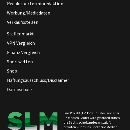
Redaktion/Terminredaktion
Werbung/Mediadaten
Verkaufsstellen
Stellenmarkt
VPN Vergleich
Finanz Vergleich
Sportwetten
Shop
Haftungsausschluss/Disclaimer
Datenschutz
Das Projekt „LZ TV“ (LZ Television) der
LZ Medien GmbH wird gefördert durch
die Sächsische Landesanstalt für
privaten Rundfunk und neue Medien.