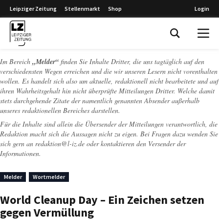
Leipziger Zeitung
Stellenmarkt
Shop
Login
Leipziger Zeitung
Im Bereich
„Melder“
finden Sie Inhalte Dritter, die uns tagtäglich auf den
verschiedensten Wegen erreichen und die wir unseren Lesern nicht vorenthalten
wollen. Es handelt sich also um aktuelle, redaktionell nicht bearbeitete und auf
ihren Wahrheitsgehalt hin nicht überprüfte Mitteilungen Dritter. Welche damit
stets durchgehende Zitate der namentlich genannten Absender außerhalb
unseres redaktionellen Bereiches darstellen.
Für die Inhalte sind allein die Übersender der Mitteilungen verantwortlich, die
Redaktion macht sich die Aussagen nicht zu eigen. Bei Fragen dazu wenden Sie
sich gern an
redaktion@l-iz.de
oder kontaktieren den Versender der
Informationen.
Melder
Wortmelder
World Cleanup Day – Ein Zeichen setzen
gegen Vermüllung