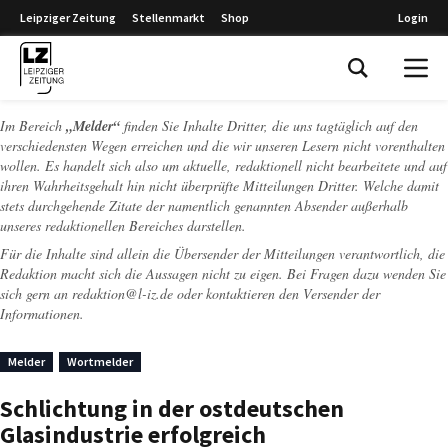
Leipziger Zeitung
Stellenmarkt
Shop
Login
Leipziger Zeitung
Im Bereich
„Melder“
finden Sie Inhalte Dritter, die uns tagtäglich auf den
verschiedensten Wegen erreichen und die wir unseren Lesern nicht vorenthalten
wollen. Es handelt sich also um aktuelle, redaktionell nicht bearbeitete und auf
ihren Wahrheitsgehalt hin nicht überprüfte Mitteilungen Dritter. Welche damit
stets durchgehende Zitate der namentlich genannten Absender außerhalb
unseres redaktionellen Bereiches darstellen.
Für die Inhalte sind allein die Übersender der Mitteilungen verantwortlich, die
Redaktion macht sich die Aussagen nicht zu eigen. Bei Fragen dazu wenden Sie
sich gern an
redaktion@l-iz.de
oder kontaktieren den Versender der
Informationen.
Melder
Wortmelder
Schlichtung in der ostdeutschen
Glasindustrie erfolgreich