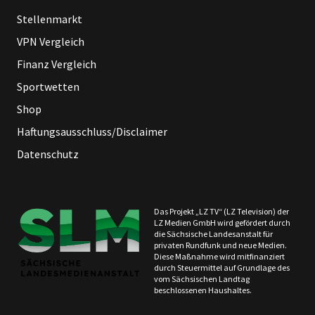
Stellenmarkt
VPN Vergleich
Finanz Vergleich
Sportwetten
Shop
Haftungsausschluss/Disclaimer
Datenschutz
Das Projekt „LZ TV“ (LZ Television) der
LZ Medien GmbH wird gefördert durch
die Sächsische Landesanstalt für
privaten Rundfunk und neue Medien.
Diese Maßnahme wird mitfinanziert
durch Steuermittel auf Grundlage des
vom Sächsischen Landtag
beschlossenen Haushaltes.