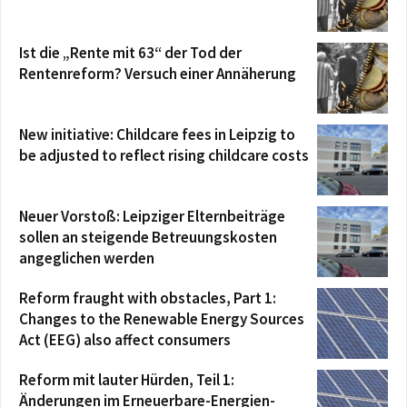
Ist die „Rente mit 63“ der Tod der
Rentenreform? Versuch einer Annäherung
New initiative: Childcare fees in Leipzig to
be adjusted to reflect rising childcare costs
Neuer Vorstoß: Leipziger Elternbeiträge
sollen an steigende Betreuungskosten
angeglichen werden
Reform fraught with obstacles, Part 1:
Changes to the Renewable Energy Sources
Act (EEG) also affect consumers
Reform mit lauter Hürden, Teil 1:
Änderungen im Erneuerbare-Energien-