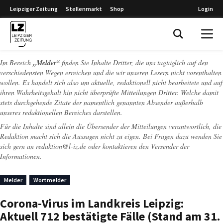
Leipziger Zeitung
Stellenmarkt
Shop
Login
Leipziger Zeitung
Im Bereich
„Melder“
finden Sie Inhalte Dritter, die uns tagtäglich auf den
verschiedensten Wegen erreichen und die wir unseren Lesern nicht vorenthalten
wollen. Es handelt sich also um aktuelle, redaktionell nicht bearbeitete und auf
ihren Wahrheitsgehalt hin nicht überprüfte Mitteilungen Dritter. Welche damit
stets durchgehende Zitate der namentlich genannten Absender außerhalb
unseres redaktionellen Bereiches darstellen.
Für die Inhalte sind allein die Übersender der Mitteilungen verantwortlich, die
Redaktion macht sich die Aussagen nicht zu eigen. Bei Fragen dazu wenden Sie
sich gern an
redaktion@l-iz.de
oder kontaktieren den Versender der
Informationen.
Melder
Wortmelder
Corona-Virus im Landkreis Leipzig:
Aktuell 712 bestätigte Fälle (Stand am 31.