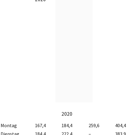
2020
Montag
167,4
184,4
259,6
404,4
Dienstag
184,4
222,4
–
383,9