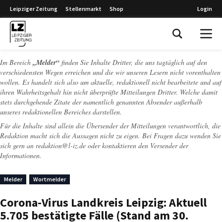
Leipziger Zeitung
Stellenmarkt
Shop
Login
Leipziger Zeitung
Im Bereich
„Melder“
finden Sie Inhalte Dritter, die uns tagtäglich auf den
verschiedensten Wegen erreichen und die wir unseren Lesern nicht vorenthalten
wollen. Es handelt sich also um aktuelle, redaktionell nicht bearbeitete und auf
ihren Wahrheitsgehalt hin nicht überprüfte Mitteilungen Dritter. Welche damit
stets durchgehende Zitate der namentlich genannten Absender außerhalb
unseres redaktionellen Bereiches darstellen.
Für die Inhalte sind allein die Übersender der Mitteilungen verantwortlich, die
Redaktion macht sich die Aussagen nicht zu eigen. Bei Fragen dazu wenden Sie
sich gern an
redaktion@l-iz.de
oder kontaktieren den Versender der
Informationen.
Melder
Wortmelder
Corona-Virus Landkreis Leipzig: Aktuell
5.705 bestätigte Fälle (Stand am 30.