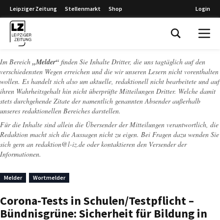
Leipziger Zeitung
Stellenmarkt
Shop
Login
Leipziger Zeitung
Im Bereich
„Melder“
finden Sie Inhalte Dritter, die uns tagtäglich auf den
verschiedensten Wegen erreichen und die wir unseren Lesern nicht vorenthalten
wollen. Es handelt sich also um aktuelle, redaktionell nicht bearbeitete und auf
ihren Wahrheitsgehalt hin nicht überprüfte Mitteilungen Dritter. Welche damit
stets durchgehende Zitate der namentlich genannten Absender außerhalb
unseres redaktionellen Bereiches darstellen.
Für die Inhalte sind allein die Übersender der Mitteilungen verantwortlich, die
Redaktion macht sich die Aussagen nicht zu eigen. Bei Fragen dazu wenden Sie
sich gern an
redaktion@l-iz.de
oder kontaktieren den Versender der
Informationen.
Melder
Wortmelder
Corona-Tests in Schulen/Testpflicht –
Bündnisgrüne: Sicherheit für Bildung in