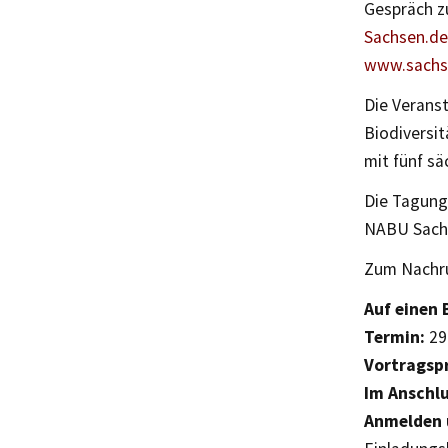
Gespräch z
Sachsen.de
www.sachs
Die Verans
Biodiversi
mit fünf sä
Die Tagung
NABU Sach
Zum Nachr
Auf einen 
Termin:
29.
Vortrags
Im Anschlu
Anmelden 