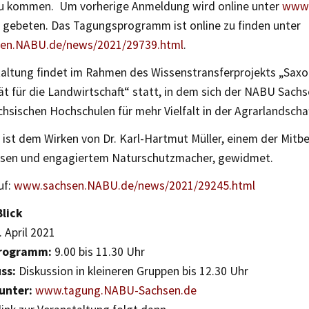
u kommen. Um vorherige Anmeldung wird online unter
www.
gebeten. Das Tagungsprogramm ist online zu finden unter
en.NABU.de/news/2021/29739.html
.
taltung findet im Rahmen des Wissenstransferprojekts „Saxo
tät für die Landwirtschaft“ statt, in dem sich der NABU Sac
chsischen Hochschulen für mehr Vielfalt in der Agrarlandschaf
 ist dem Wirken von Dr. Karl-Hartmut Müller, einem der Mitb
sen und engagiertem Naturschutzmacher, gewidmet.
uf:
www.sachsen.NABU.de/news/2021/29245.html
Blick
 April 2021
programm:
9.00 bis 11.30 Uhr
ss:
Diskussion in kleineren Gruppen bis 12.30 Uhr
unter:
www.tagung.NABU-Sachsen.de