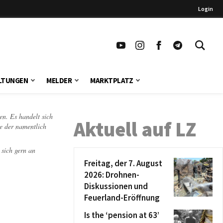
Login
LTUNGEN
MELDER
MARKTPLATZ
en. Es handelt sich
Aktuell auf LZ
te der namentlich
 sich gern an
Freitag, der 7. August
2026: Drohnen-
Diskussionen und
Feuerland-Eröffnung
Is the ‘pension at 63’