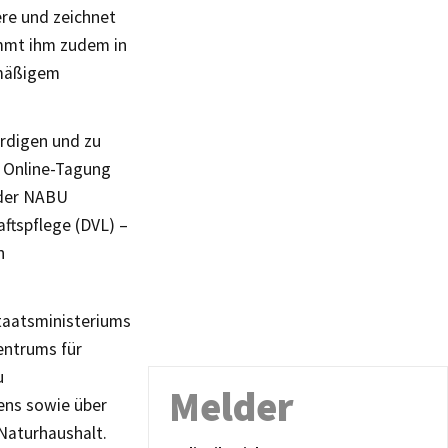
ere und zeichnet
mmt ihm zudem in
rmäßigem
rdigen und zu
e Online-Tagung
 der NABU
tspflege (DVL) –
n
taatsministeriums
entrums für
u
Melder
ens sowie über
Naturhaushalt.