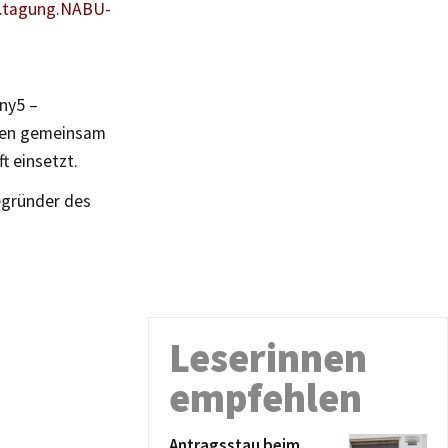
tagung.NABU-
ny5 –
hsen gemeinsam
t einsetzt.
egründer des
Leserinnen
empfehlen
Antragsstau beim