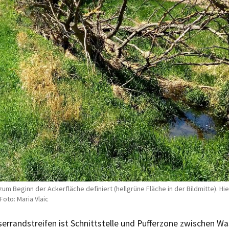
m Beginn der Ackerfläche definiert (hellgrüne Fläche in der Bildmitte). Hi
oto: Maria Vlaic
errandstreifen ist Schnittstelle und Pufferzone zwischen Wa