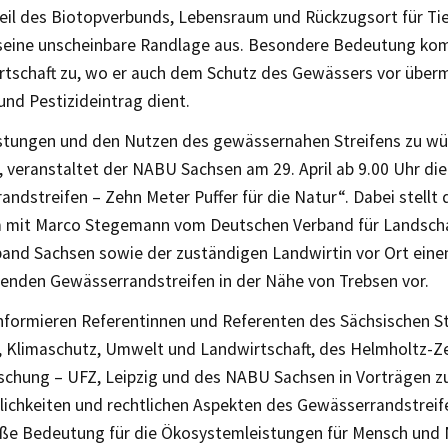
Teil des Biotopverbunds, Lebensraum und Rückzugsort für Ti
 seine unscheinbare Randlage aus. Besondere Bedeutung ko
rtschaft zu, wo er auch dem Schutz des Gewässers vor übe
und Pestizideintrag dient.
stungen und den Nutzen des gewässernahen Streifens zu wü
, veranstaltet der NABU Sachsen am 29. April ab 9.00 Uhr di
ndstreifen – Zehn Meter Puffer für die Natur“. Dabei stellt
mit Marco Stegemann vom Deutschen Verband für Landschaf
and Sachsen sowie der zuständigen Landwirtin vor Ort eine
benden Gewässerrandstreifen in der Nähe von Trebsen vor.
informieren Referentinnen und Referenten des Sächsischen S
e, Klimaschutz, Umwelt und Landwirtschaft, des Helmholtz-Z
chung – UFZ, Leipzig und des NABU Sachsen in Vorträgen z
ichkeiten und rechtlichen Aspekten des Gewässerrandstreif
ße Bedeutung für die Ökosystemleistungen für Mensch und 