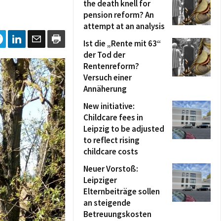
the death knell for
pension reform? An
attempt at an analysis
Ist die „Rente mit 63“
der Tod der
Rentenreform?
Versuch einer
Annäherung
New initiative:
Childcare fees in
Leipzig to be adjusted
to reflect rising
childcare costs
Neuer Vorstoß:
Leipziger
Elternbeiträge sollen
an steigende
Betreuungskosten