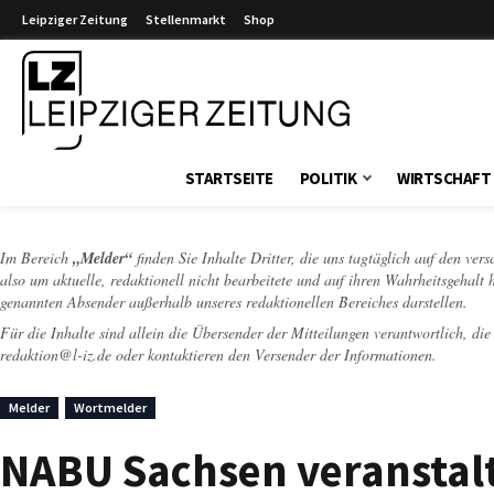
Leipziger Zeitung
Stellenmarkt
Shop
Leipziger Zeitung
STARTSEITE
POLITIK
WIRTSCHAFT
Im Bereich
„Melder“
finden Sie Inhalte Dritter, die uns tagtäglich auf den ver
also um aktuelle, redaktionell nicht bearbeitete und auf ihren Wahrheitsgehalt 
genannten Absender außerhalb unseres redaktionellen Bereiches darstellen.
Für die Inhalte sind allein die Übersender der Mitteilungen verantwortlich, di
redaktion@l-iz.de
oder kontaktieren den Versender der Informationen.
Melder
Wortmelder
NABU Sachsen veranstal