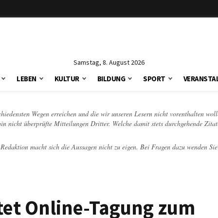
Samstag, 8. August 2026
LEBEN
KULTUR
BILDUNG
SPORT
VERANSTA
schiedensten Wegen erreichen und die wir unseren Lesern nicht vorenthalten woll
hin nicht überprüfte Mitteilungen Dritter. Welche damit stets durchgehende Zita
e Redaktion macht sich die Aussagen nicht zu eigen. Bei Fragen dazu wenden Sie
tet Online-Tagung zum