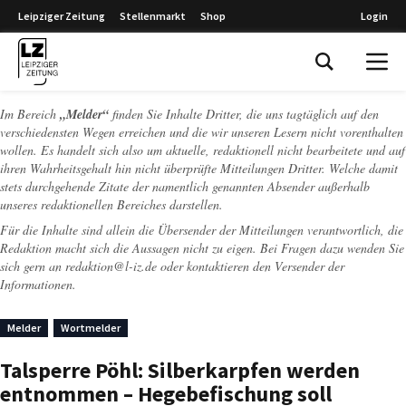
Leipziger Zeitung
Stellenmarkt
Shop
Login
Leipziger Zeitung
Im Bereich
„Melder“
finden Sie Inhalte Dritter, die uns tagtäglich auf den
verschiedensten Wegen erreichen und die wir unseren Lesern nicht vorenthalten
wollen. Es handelt sich also um aktuelle, redaktionell nicht bearbeitete und auf
ihren Wahrheitsgehalt hin nicht überprüfte Mitteilungen Dritter. Welche damit
stets durchgehende Zitate der namentlich genannten Absender außerhalb
unseres redaktionellen Bereiches darstellen.
Für die Inhalte sind allein die Übersender der Mitteilungen verantwortlich, die
Redaktion macht sich die Aussagen nicht zu eigen. Bei Fragen dazu wenden Sie
sich gern an
redaktion@l-iz.de
oder kontaktieren den Versender der
Informationen.
Melder
Wortmelder
Talsperre Pöhl: Silberkarpfen werden
entnommen – Hegebefischung soll