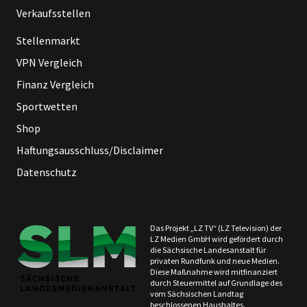
Verkaufsstellen
Stellenmarkt
VPN Vergleich
Finanz Vergleich
Sportwetten
Shop
Haftungsausschluss/Disclaimer
Datenschutz
Das Projekt „LZ TV“ (LZ Television) der
LZ Medien GmbH wird gefördert durch
die Sächsische Landesanstalt für
privaten Rundfunk und neue Medien.
Diese Maßnahme wird mitfinanziert
durch Steuermittel auf Grundlage des
vom Sächsischen Landtag
beschlossenen Haushaltes.