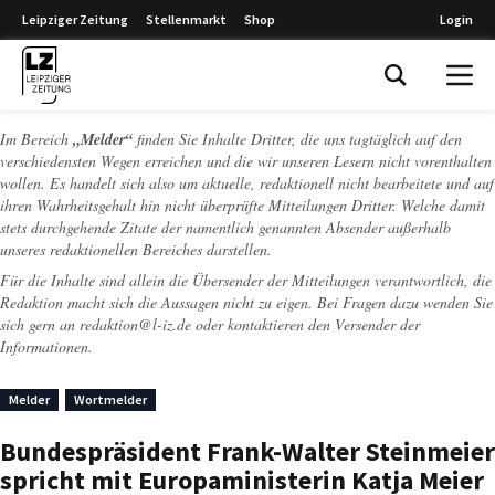
Leipziger Zeitung
Stellenmarkt
Shop
Login
Leipziger Zeitung
Im Bereich
„Melder“
finden Sie Inhalte Dritter, die uns tagtäglich auf den
verschiedensten Wegen erreichen und die wir unseren Lesern nicht vorenthalten
wollen. Es handelt sich also um aktuelle, redaktionell nicht bearbeitete und auf
ihren Wahrheitsgehalt hin nicht überprüfte Mitteilungen Dritter. Welche damit
stets durchgehende Zitate der namentlich genannten Absender außerhalb
unseres redaktionellen Bereiches darstellen.
Für die Inhalte sind allein die Übersender der Mitteilungen verantwortlich, die
Redaktion macht sich die Aussagen nicht zu eigen. Bei Fragen dazu wenden Sie
sich gern an
redaktion@l-iz.de
oder kontaktieren den Versender der
Informationen.
Melder
Wortmelder
Bundespräsident Frank-Walter Steinmeier
spricht mit Europaministerin Katja Meier