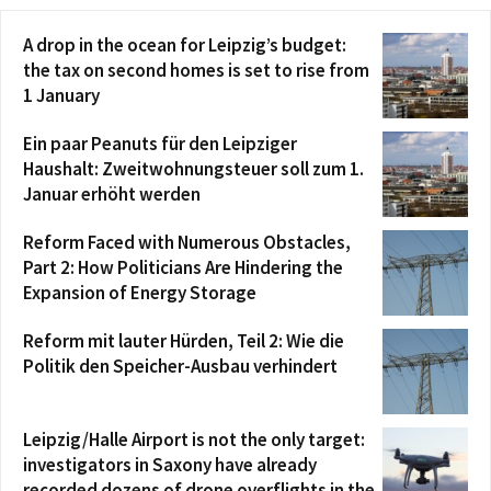
A drop in the ocean for Leipzig’s budget:
the tax on second homes is set to rise from
1 January
Ein paar Peanuts für den Leipziger
Haushalt: Zweitwohnungsteuer soll zum 1.
Januar erhöht werden
Reform Faced with Numerous Obstacles,
Part 2: How Politicians Are Hindering the
Expansion of Energy Storage
Reform mit lauter Hürden, Teil 2: Wie die
Politik den Speicher-Ausbau verhindert
Leipzig/Halle Airport is not the only target:
investigators in Saxony have already
recorded dozens of drone overflights in the