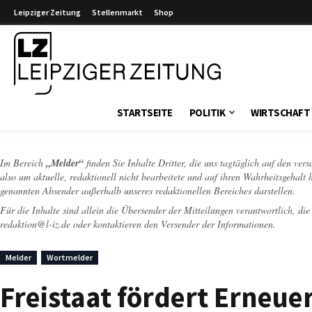
Leipziger Zeitung
Stellenmarkt
Shop
Leipziger Zeitung
STARTSEITE
POLITIK
WIRTSCHAFT
Im Bereich
„Melder“
finden Sie Inhalte Dritter, die uns tagtäglich auf den ver
also um aktuelle, redaktionell nicht bearbeitete und auf ihren Wahrheitsgehalt 
genannten Absender außerhalb unseres redaktionellen Bereiches darstellen.
Für die Inhalte sind allein die Übersender der Mitteilungen verantwortlich, di
redaktion@l-iz.de
oder kontaktieren den Versender der Informationen.
Melder
Wortmelder
Freistaat fördert Erneu