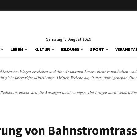
Samstag, 8. August 2026
LEBEN
KULTUR
BILDUNG
SPORT
VERANSTA
schiedensten Wegen erreichen und die wir unseren Lesern nicht vorenthalten woll
hin nicht überprüfte Mitteilungen Dritter. Welche damit stets durchgehende Zita
e Redaktion macht sich die Aussagen nicht zu eigen. Bei Fragen dazu wenden Sie
erung von Bahnstromtrass