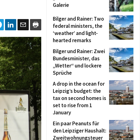
Galerie
Bilger and Rainer: Two
federal ministers, the
‘weather’ and light-
hearted remarks
Bilger und Rainer: Zwei
Bundesminister, das
„Wetter“ und lockere
Sprüche
A drop in the ocean for
Leipzig’s budget: the
tax on second homes is
set to rise from 1
January
Ein paar Peanuts für
den Leipziger Haushalt:
Zweitwohnungsteuer