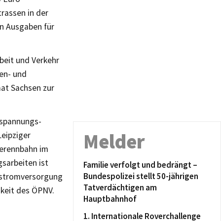
rassen in der
en Ausgaben für
beit und Verkehr
en- und
at Sachsen zur
hspannungs-
Melder
Leipziger
derennbahn im
gsarbeiten ist
Familie verfolgt und bedrängt –
Bundespolizei stellt 50-jährigen
hnstromversorgung
Tatverdächtigen am
gkeit des ÖPNV.
Hauptbahnhof
1. Internationale Roverchallenge