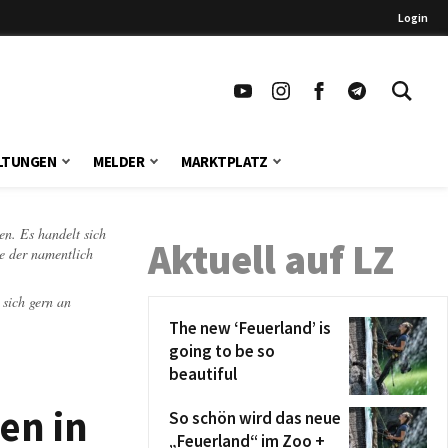
Login
LTUNGEN
MELDER
MARKTPLATZ
en. Es handelt sich
Aktuell auf LZ
te der namentlich
 sich gern an
The new ‘Feuerland’ is
going to be so
beautiful
en in
So schön wird das neue
„Feuerland“ im Zoo +