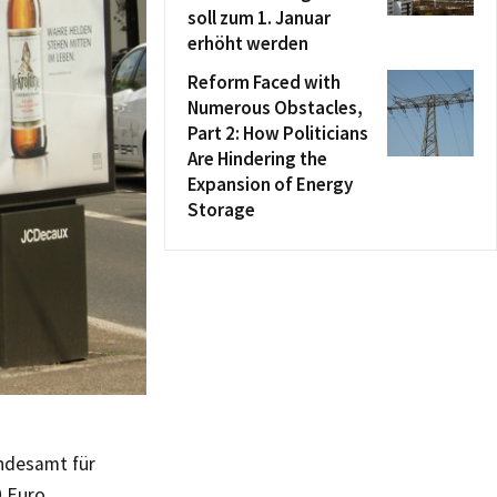
soll zum 1. Januar
erhöht werden
Reform Faced with
Numerous Obstacles,
Part 2: How Politicians
Are Hindering the
Expansion of Energy
Storage
ndesamt für
0 Euro