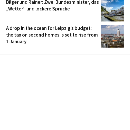
Bilger und Rainer: Zwei Bundesminister, das
„Wetter“ und lockere Sprüche
A drop in the ocean for Leipzig’s budget:
the tax on second homes is set to rise from
1 January