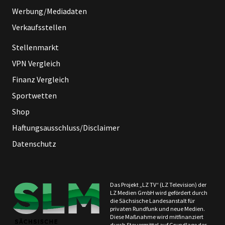
Werbung/Mediadaten
Verkaufsstellen
Stellenmarkt
VPN Vergleich
Finanz Vergleich
Sportwetten
Shop
Haftungsausschluss/Disclaimer
Datenschutz
Das Projekt „LZ TV“ (LZ Television) der
LZ Medien GmbH wird gefördert durch
die Sächsische Landesanstalt für
privaten Rundfunk und neue Medien.
Diese Maßnahme wird mitfinanziert
durch Steuermittel auf Grundlage des