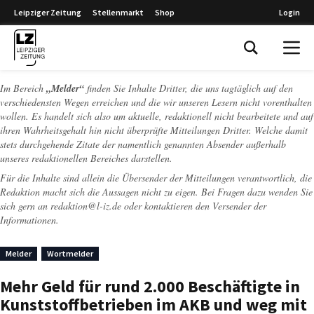
Leipziger Zeitung
Stellenmarkt
Shop
Login
Leipziger Zeitung
Im Bereich
„Melder“
finden Sie Inhalte Dritter, die uns tagtäglich auf den
verschiedensten Wegen erreichen und die wir unseren Lesern nicht vorenthalten
wollen. Es handelt sich also um aktuelle, redaktionell nicht bearbeitete und auf
ihren Wahrheitsgehalt hin nicht überprüfte Mitteilungen Dritter. Welche damit
stets durchgehende Zitate der namentlich genannten Absender außerhalb
unseres redaktionellen Bereiches darstellen.
Für die Inhalte sind allein die Übersender der Mitteilungen verantwortlich, die
Redaktion macht sich die Aussagen nicht zu eigen. Bei Fragen dazu wenden Sie
sich gern an
redaktion@l-iz.de
oder kontaktieren den Versender der
Informationen.
Melder
Wortmelder
Mehr Geld für rund 2.000 Beschäftigte in
Kunststoffbetrieben im AKB und weg mit