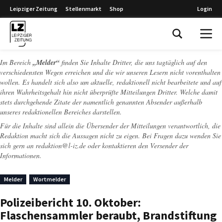
Leipziger Zeitung
Stellenmarkt
Shop
Login
Leipziger Zeitung
Im Bereich
„Melder“
finden Sie Inhalte Dritter, die uns tagtäglich auf den
verschiedensten Wegen erreichen und die wir unseren Lesern nicht vorenthalten
wollen. Es handelt sich also um aktuelle, redaktionell nicht bearbeitete und auf
ihren Wahrheitsgehalt hin nicht überprüfte Mitteilungen Dritter. Welche damit
stets durchgehende Zitate der namentlich genannten Absender außerhalb
unseres redaktionellen Bereiches darstellen.
Für die Inhalte sind allein die Übersender der Mitteilungen verantwortlich, die
Redaktion macht sich die Aussagen nicht zu eigen. Bei Fragen dazu wenden Sie
sich gern an
redaktion@l-iz.de
oder kontaktieren den Versender der
Informationen.
Melder
Wortmelder
Polizeibericht 10. Oktober:
Flaschensammler beraubt, Brandstiftung