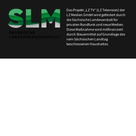
Das Projekt „LZ TV“ (LZ Television) der
LZ Medien GmbH wird gefördert durch
die Sächsische Landesanstalt für
privaten Rundfunk und neue Medien.
Diese Maßnahme wird mitfinanziert
durch Steuermittel auf Grundlage des
vom Sächsischen Landtag
beschlossenen Haushaltes.