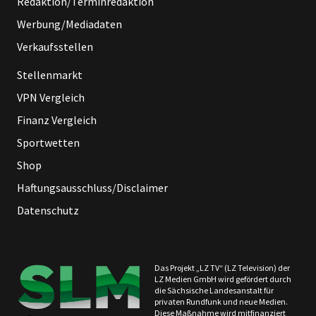
Redaktion/Terminredaktion
Werbung/Mediadaten
Verkaufsstellen
Stellenmarkt
VPN Vergleich
Finanz Vergleich
Sportwetten
Shop
Haftungsausschluss/Disclaimer
Datenschutz
Das Projekt „LZ TV“ (LZ Television) der
LZ Medien GmbH wird gefördert durch
die Sächsische Landesanstalt für
privaten Rundfunk und neue Medien.
Diese Maßnahme wird mitfinanziert