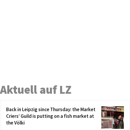
Aktuell auf LZ
Back in Leipzig since Thursday: the Market
Criers’ Guild is putting on a fish market at
the Völki