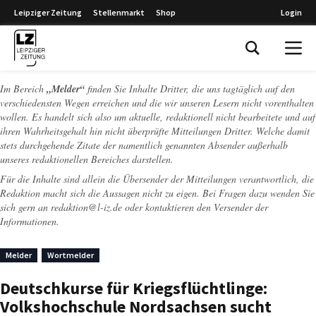
Leipziger Zeitung
Stellenmarkt
Shop
Login
Leipziger Zeitung
Im Bereich
„Melder“
finden Sie Inhalte Dritter, die uns tagtäglich auf den
verschiedensten Wegen erreichen und die wir unseren Lesern nicht vorenthalten
wollen. Es handelt sich also um aktuelle, redaktionell nicht bearbeitete und auf
ihren Wahrheitsgehalt hin nicht überprüfte Mitteilungen Dritter. Welche damit
stets durchgehende Zitate der namentlich genannten Absender außerhalb
unseres redaktionellen Bereiches darstellen.
Für die Inhalte sind allein die Übersender der Mitteilungen verantwortlich, die
Redaktion macht sich die Aussagen nicht zu eigen. Bei Fragen dazu wenden Sie
sich gern an
redaktion@l-iz.de
oder kontaktieren den Versender der
Informationen.
Melder
Wortmelder
Deutschkurse für Kriegsflüchtlinge:
Volkshochschule Nordsachsen sucht