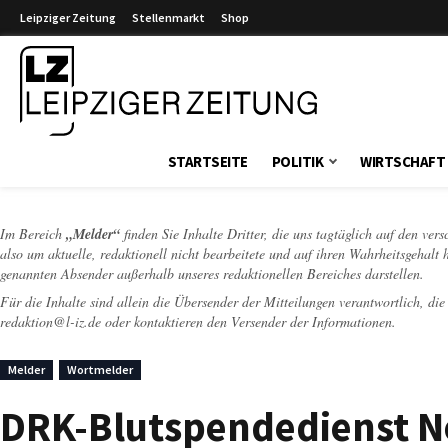
Leipziger Zeitung
Stellenmarkt
Shop
Leipziger Zeitung
STARTSEITE
POLITIK
WIRTSCHAFT
Im Bereich
„Melder“
finden Sie Inhalte Dritter, die uns tagtäglich auf den ver
also um aktuelle, redaktionell nicht bearbeitete und auf ihren Wahrheitsgehalt 
genannten Absender außerhalb unseres redaktionellen Bereiches darstellen.
Für die Inhalte sind allein die Übersender der Mitteilungen verantwortlich, di
redaktion@l-iz.de
oder kontaktieren den Versender der Informationen.
Melder
Wortmelder
DRK-Blutspendedienst N