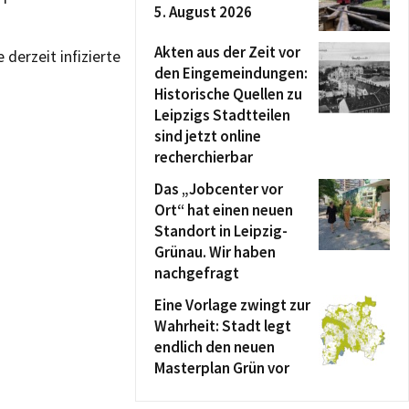
5. August 2026
Akten aus der Zeit vor
derzeit infizierte
den Eingemeindungen:
Historische Quellen zu
Leipzigs Stadtteilen
sind jetzt online
recherchierbar
Das „Jobcenter vor
Ort“ hat einen neuen
Standort in Leipzig-
Grünau. Wir haben
nachgefragt
Eine Vorlage zwingt zur
Wahrheit: Stadt legt
endlich den neuen
Masterplan Grün vor