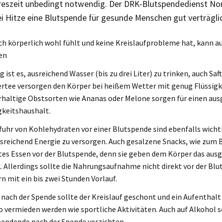
reszeit unbedingt notwendig. Der DRK-Blutspendedienst Nor
i Hitze eine Blutspende für gesunde Menschen gut verträglic
ch körperlich wohl fühlt und keine Kreislaufprobleme hat, kann au
en
g ist es, ausreichend Wasser (bis zu drei Liter) zu trinken, auch Sa
rtee versorgen den Körper bei heißem Wetter mit genug Flüssigk
haltige Obstsorten wie Ananas oder Melone sorgen für einen au
gkeitshaushalt.
fuhr von Kohlehydraten vor einer Blutspende sind ebenfalls wicht
sreichend Energie zu versorgen. Auch gesalzene Snacks, wie zum B
tes Essen vor der Blutspende, denn sie geben dem Körper das aus
. Allerdings sollte die Nahrungsaufnahme nicht direkt vor der Bl
n mit ein bis zwei Stunden Vorlauf.
 nach der Spende sollte der Kreislauf geschont und ein Aufenthalt
 vermieden werden wie sportliche Aktivitäten. Auch auf Alkohol s
endende nach der Spende verzichten.