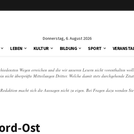
Donnerstag, 6. August 2026
LEBEN
KULTUR
BILDUNG
SPORT
VERANSTA
schiedensten Wegen erreichen und die wir unseren Lesern nicht vorenthalten woll
hin nicht überprüfte Mitteilungen Dritter. Welche damit stets durchgehende Zita
e Redaktion macht sich die Aussagen nicht zu eigen. Bei Fragen dazu wenden Sie
ord-Ost