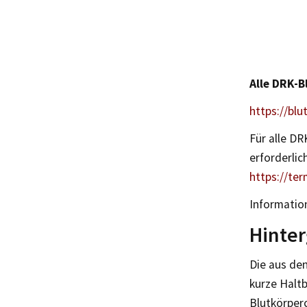
Alle DRK-B
https://bl
Für alle D
erforderlic
https://te
Informatio
Hinte
Die aus de
kurze Haltb
Blutkörperc