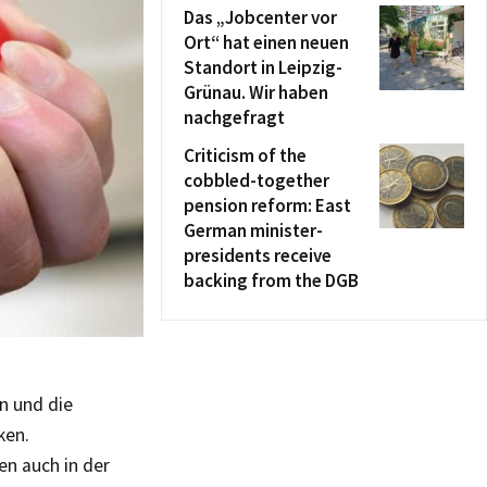
Das „Jobcenter vor
Ort“ hat einen neuen
Standort in Leipzig-
Grünau. Wir haben
nachgefragt
Criticism of the
cobbled-together
pension reform: East
German minister-
presidents receive
backing from the DGB
en und die
ken.
en auch in der