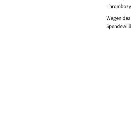
Thrombozyt
Wegen des n
Spendewill