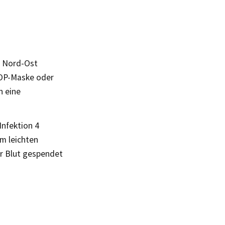
t Nord-Ost
 OP-Maske oder
n eine
nfektion 4
m leichten
r Blut gespendet