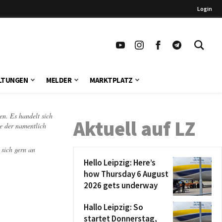
Login
LTUNGEN
MELDER
MARKTPLATZ
en. Es handelt sich
Aktuell auf LZ
te der namentlich
 sich gern an
Hello Leipzig: Here’s
how Thursday 6 August
2026 gets underway
Hallo Leipzig: So
startet Donnerstag,