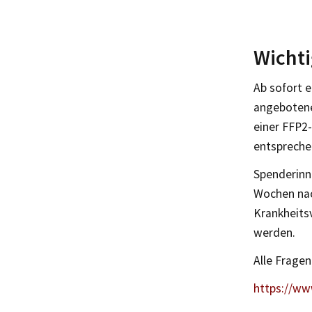
Wicht
Ab sofort 
angebotene
einer FFP2-
entspreche
Spenderinn
Wochen nac
Krankheits
werden.
Alle Frage
https://ww