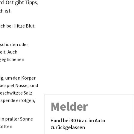
d-Ost gibt Tipps,
h ist.
ch bei Hitze Blut
ftschorlen oder
eit. Auch
sgeglichenen
ig, um den Körper
eispiel Nüsse, sind
geschwitzte Salz
utspende erfolgen,
Melder
 in praller Sonne
Hund bei 30 Grad im Auto
ollten
zurückgelassen