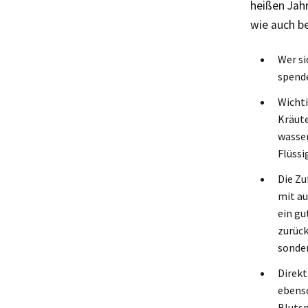
heißen Jah
wie auch be
Wer si
spend
Wichti
Kräute
wasser
Flüssi
Die Zu
mit au
ein gu
zurück
sonder
Direkt
ebenso
Blutsp