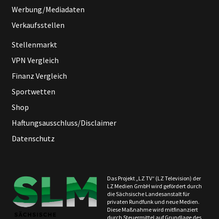
Werbung/Mediadaten
Verkaufsstellen
Stellenmarkt
VPN Vergleich
Finanz Vergleich
Sportwetten
Shop
Haftungsausschluss/Disclaimer
Datenschutz
Das Projekt „LZ TV“ (LZ Television) der
LZ Medien GmbH wird gefördert durch
die Sächsische Landesanstalt für
privaten Rundfunk und neue Medien.
Diese Maßnahme wird mitfinanziert
durch Steuermittel auf Grundlage des