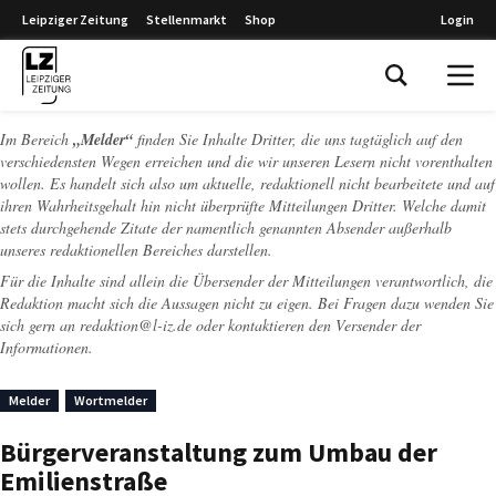
Leipziger Zeitung
Stellenmarkt
Shop
Login
Leipziger Zeitung
Im Bereich
„Melder“
finden Sie Inhalte Dritter, die uns tagtäglich auf den
verschiedensten Wegen erreichen und die wir unseren Lesern nicht vorenthalten
wollen. Es handelt sich also um aktuelle, redaktionell nicht bearbeitete und auf
ihren Wahrheitsgehalt hin nicht überprüfte Mitteilungen Dritter. Welche damit
stets durchgehende Zitate der namentlich genannten Absender außerhalb
unseres redaktionellen Bereiches darstellen.
Für die Inhalte sind allein die Übersender der Mitteilungen verantwortlich, die
Redaktion macht sich die Aussagen nicht zu eigen. Bei Fragen dazu wenden Sie
sich gern an
redaktion@l-iz.de
oder kontaktieren den Versender der
Informationen.
Melder
Wortmelder
Bürgerveranstaltung zum Umbau der
Emilienstraße