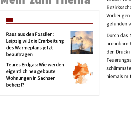
Bezirkssch
Vorbeugen 
gefunden w
Raus aus den Fossilen:
Durch das 
Leipzig will die Erarbeitung
brennbare 
des Wärmeplans jetzt
den Druck 
beauftragen
Feuerungsa
Teures Erdgas: Wie werden
schlimmsten
eigentlich neu gebaute
niemals mi
Wohnungen in Sachsen
beheizt?