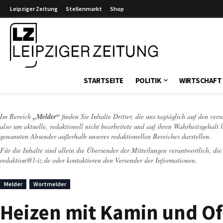
Leipziger Zeitung
Stellenmarkt
Shop
Leipziger Zeitung
STARTSEITE
POLITIK
WIRTSCHAFT
Im Bereich
„Melder“
finden Sie Inhalte Dritter, die uns tagtäglich auf den ver
also um aktuelle, redaktionell nicht bearbeitete und auf ihren Wahrheitsgehalt 
genannten Absender außerhalb unseres redaktionellen Bereiches darstellen.
Für die Inhalte sind allein die Übersender der Mitteilungen verantwortlich, di
redaktion@l-iz.de
oder kontaktieren den Versender der Informationen.
Melder
Wortmelder
Heizen mit Kamin und O