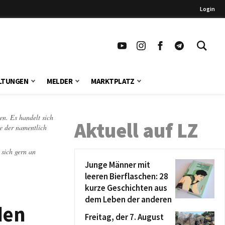
Login
LTUNGEN
MELDER
MARKTPLATZ
en. Es handelt sich
Aktuell auf LZ
te der namentlich
 sich gern an
Junge Männer mit
leeren Bierflaschen: 28
kurze Geschichten aus
dem Leben der anderen
den
Freitag, der 7. August