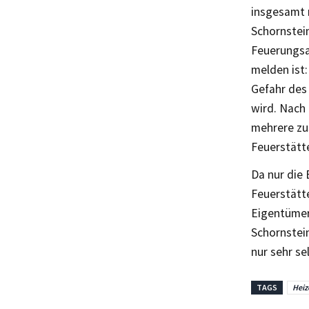
insgesamt 
Schornstei
Feuerungsa
melden ist:
Gefahr des
wird. Nach 
mehrere zu
Feuerstätt
Da nur die 
Feuerstätte
Eigentümer
Schornstei
nur sehr se
TAGS
Heiz