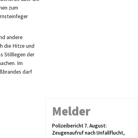
onen zum
rnsteinfeger
und andere
h die Hitze und
 Stilllegen der
machen. Im
ußbrandes darf
Melder
Polizeibericht 7. August:
Zeugenaufruf nach Unfallflucht,