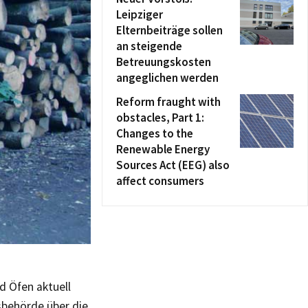
Leipziger
Elternbeiträge sollen
an steigende
Betreuungskosten
angeglichen werden
Reform fraught with
obstacles, Part 1:
Changes to the
Renewable Energy
Sources Act (EEG) also
affect consumers
d Öfen aktuell
sbehörde über die