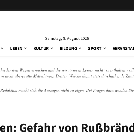
Samstag, 8. August 2026
LEBEN
KULTUR
BILDUNG
SPORT
VERANSTA
schiedensten Wegen erreichen und die wir unseren Lesern nicht vorenthalten woll
hin nicht überprüfte Mitteilungen Dritter. Welche damit stets durchgehende Zita
e Redaktion macht sich die Aussagen nicht zu eigen. Bei Fragen dazu wenden Sie
fen: Gefahr von Rußbrän