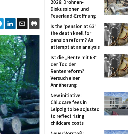
2026: Drohnen-
Diskussionen und
Feuerland-Eröffnung
Is the ‘pension at 63’
the death knell for
pension reform? An
attempt at an analysis
Ist die „Rente mit 63“
der Tod der
Rentenreform?
Versuch einer
Annäherung
New initiative:
Childcare fees in
Leipzig to be adjusted
to reflect rising
childcare costs
Neuer Vorstoß: