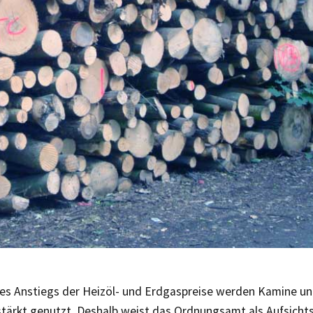
es Anstiegs der Heizöl- und Erdgaspreise werden Kamine un
stärkt genutzt. Deshalb weist das Ordnungsamt als Aufsicht