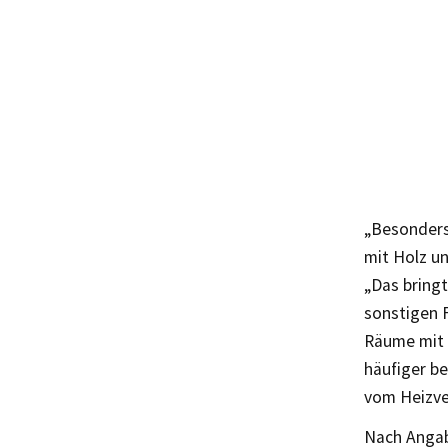
„Besonders 
mit Holz un
„Das bringt
sonstigen 
Räume mit 
häufiger b
vom Heizver
Nach Angab