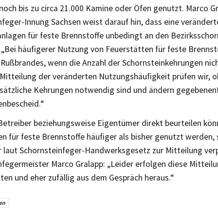
noch bis zu circa 21.000 Kamine oder Öfen genutzt. Marco G
nfeger-Innung Sachsen weist darauf hin, dass eine veränder
nlagen für feste Brennstoffe unbedingt an den Bezirksschor
 „Bei häufigerer Nutzung von Feuerstätten für feste Brennsto
 Rußbrandes, wenn die Anzahl der Schornsteinkehrungen nic
Mitteilung der veränderten Nutzungshäufigkeit prüfen wir, o
sätzliche Kehrungen notwendig sind und ändern gegebenenf
enbescheid.“
Betreiber beziehungsweise Eigentümer direkt beurteilen könn
n für feste Brennstoffe häufiger als bisher genutzt werden, 
 laut Schornsteinfeger-Handwerksgesetz zur Mitteilung verp
nfegermeister Marco Gralapp: „Leider erfolgen diese Mittei
lten und eher zufällig aus dem Gespräch heraus.“
en