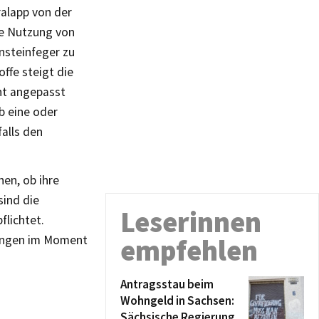
ralapp von der
te Nutzung von
nsteinfeger zu
ffe steigt die
ht angepasst
b eine oder
alls den
en, ob ihre
sind die
Leserinnen
flichtet.
lungen im Moment
empfehlen
Antragsstau beim
Wohngeld in Sachsen:
Sächsische Regierung