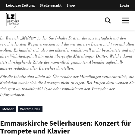
Leipziger Zeitung
Stellenmarkt
Shop
Login
Leipziger Zeitung
Im Bereich
„Melder“
finden Sie Inhalte Dritter, die uns tagtäglich auf den
verschiedensten Wegen erreichen und die wir unseren Lesern nicht vorenthalten
wollen. Es handelt sich also um aktuelle, redaktionell nicht bearbeitete und auf
ihren Wahrheitsgehalt hin nicht überprüfte Mitteilungen Dritter. Welche damit
stets durchgehende Zitate der namentlich genannten Absender außerhalb
unseres redaktionellen Bereiches darstellen.
Für die Inhalte sind allein die Übersender der Mitteilungen verantwortlich, die
Redaktion macht sich die Aussagen nicht zu eigen. Bei Fragen dazu wenden Sie
sich gern an
redaktion@l-iz.de
oder kontaktieren den Versender der
Informationen.
Melder
Wortmelder
Emmauskirche Sellerhausen: Konzert für
Trompete und Klavier