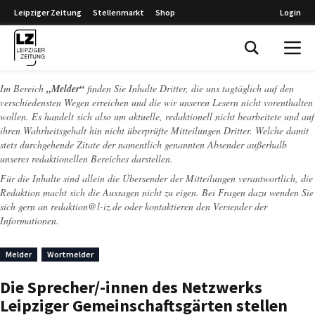
Leipziger Zeitung
Stellenmarkt
Shop
Login
Leipziger Zeitung
Im Bereich
„Melder“
finden Sie Inhalte Dritter, die uns tagtäglich auf den
verschiedensten Wegen erreichen und die wir unseren Lesern nicht vorenthalten
wollen. Es handelt sich also um aktuelle, redaktionell nicht bearbeitete und auf
ihren Wahrheitsgehalt hin nicht überprüfte Mitteilungen Dritter. Welche damit
stets durchgehende Zitate der namentlich genannten Absender außerhalb
unseres redaktionellen Bereiches darstellen.
Für die Inhalte sind allein die Übersender der Mitteilungen verantwortlich, die
Redaktion macht sich die Aussagen nicht zu eigen. Bei Fragen dazu wenden Sie
sich gern an
redaktion@l-iz.de
oder kontaktieren den Versender der
Informationen.
Melder
Wortmelder
Die Sprecher/-innen des Netzwerks
Leipziger Gemeinschaftsgärten stellen