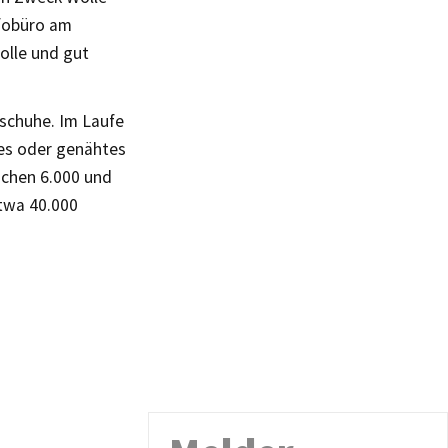
nfobüro am
olle und gut
yschuhe. Im Laufe
tes oder genähtes
schen 6.000 und
etwa 40.000