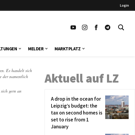
Login
LTUNGEN
MELDER
MARKTPLATZ
en. Es handelt sich
Aktuell auf LZ
te der namentlich
 sich gern an
A drop in the ocean for
Leipzig’s budget: the
tax on second homes is
set to rise from 1
January