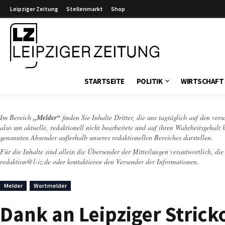
Leipziger Zeitung
Stellenmarkt
Shop
Leipziger Zeitung
STARTSEITE
POLITIK
WIRTSCHAFT
Im Bereich
„Melder“
finden Sie Inhalte Dritter, die uns tagtäglich auf den ver
also um aktuelle, redaktionell nicht bearbeitete und auf ihren Wahrheitsgehalt 
genannten Absender außerhalb unseres redaktionellen Bereiches darstellen.
Für die Inhalte sind allein die Übersender der Mitteilungen verantwortlich, di
redaktion@l-iz.de
oder kontaktieren den Versender der Informationen.
Melder
Wortmelder
Dank an Leipziger Strick