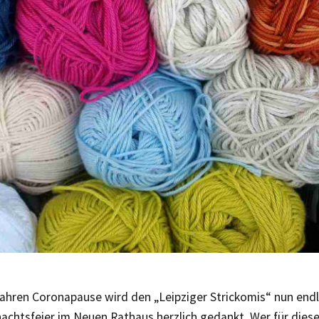
Jahren Coronapause wird den „Leipziger Strickomis“ nun endl
nachtsfeier im Neuen Rathaus herzlich gedankt. Wer für dies