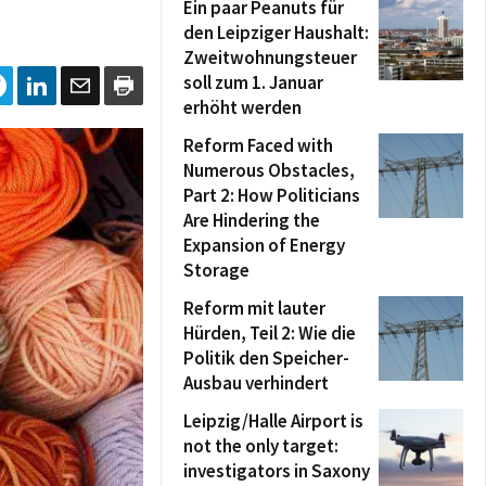
Ein paar Peanuts für
den Leipziger Haushalt:
Zweitwohnungsteuer
soll zum 1. Januar
erhöht werden
Reform Faced with
Numerous Obstacles,
Part 2: How Politicians
Are Hindering the
Expansion of Energy
Storage
Reform mit lauter
Hürden, Teil 2: Wie die
Politik den Speicher-
Ausbau verhindert
Leipzig/Halle Airport is
not the only target:
investigators in Saxony