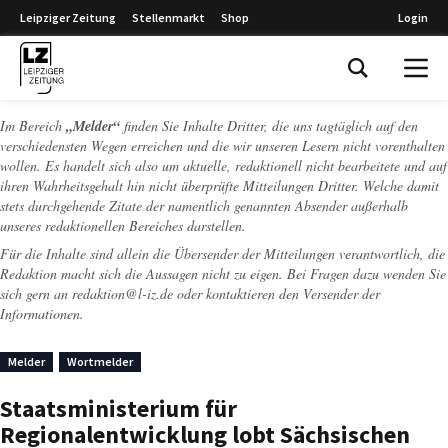
Leipziger Zeitung
Stellenmarkt
Shop
Login
Leipziger Zeitung
Im Bereich
„Melder“
finden Sie Inhalte Dritter, die uns tagtäglich auf den
verschiedensten Wegen erreichen und die wir unseren Lesern nicht vorenthalten
wollen. Es handelt sich also um aktuelle, redaktionell nicht bearbeitete und auf
ihren Wahrheitsgehalt hin nicht überprüfte Mitteilungen Dritter. Welche damit
stets durchgehende Zitate der namentlich genannten Absender außerhalb
unseres redaktionellen Bereiches darstellen.
Für die Inhalte sind allein die Übersender der Mitteilungen verantwortlich, die
Redaktion macht sich die Aussagen nicht zu eigen. Bei Fragen dazu wenden Sie
sich gern an
redaktion@l-iz.de
oder kontaktieren den Versender der
Informationen.
Melder
Wortmelder
Staatsministerium für
Regionalentwicklung lobt Sächsischen