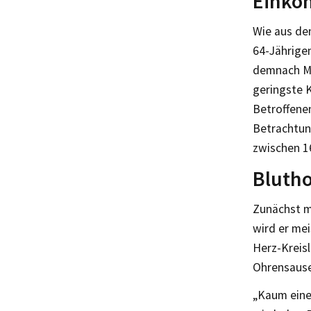
Einko
Wie aus de
64-Jährigen
demnach Me
geringste K
Betroffenen
Betrachtun
zwischen 1
Blutho
Zunächst m
wird er mei
Herz-Kreis
Ohrensause
„Kaum eine 