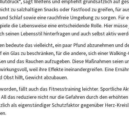
Blutdruck“, sagt Welfens und empfiehlt grundsätzlich auf ge
nicht zu salzhaltigen Snacks oder Fastfood zu greifen, für a
nd Schlaf sowie eine rauchfreie Umgebung zu sorgen. Für 
piele die Lebensweise eine entscheidende Rolle. Hier müsse 
sch seinen Lebensstil hinterfragen und auch selbst aktiv werd
nen bedeute das vielleicht, ein paar Pfund abzunehmen und d
 ein Glas zu beschränken, für die andere, sich einer Walking
ßen und das Rauchen aufzugeben. Diese Maßnahmen seien u
wirkungsvoll, weil ihre Effekte ineinandergreifen. Eine Ernähr
 Obst hilft, Gewicht abzubauen.
worden, fällt auch das Fitnesstraining leichter. Sportliche Akti
All das reduziere nicht nur die Gefahren durch den erhöhten
zlich als eigenständiger Schutzfaktor gegenüber Herz-Kreisl
en.