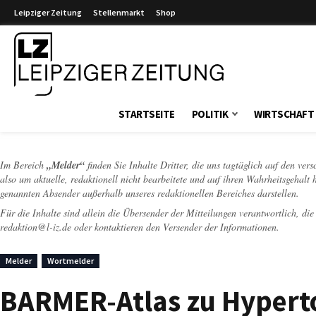
Leipziger Zeitung
Stellenmarkt
Shop
Leipziger Zeitung
STARTSEITE
POLITIK
WIRTSCHAFT
Im Bereich
„Melder“
finden Sie Inhalte Dritter, die uns tagtäglich auf den ver
also um aktuelle, redaktionell nicht bearbeitete und auf ihren Wahrheitsgehalt 
genannten Absender außerhalb unseres redaktionellen Bereiches darstellen.
Für die Inhalte sind allein die Übersender der Mitteilungen verantwortlich, di
redaktion@l-iz.de
oder kontaktieren den Versender der Informationen.
Melder
Wortmelder
BARMER-Atlas zu Hyperto