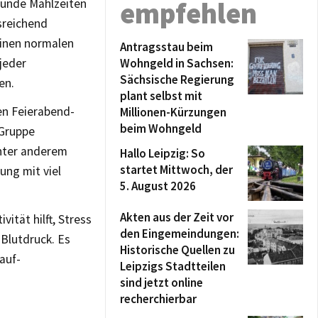
sunde Mahlzeiten
empfehlen
usreichend
einen normalen
Antragsstau beim
jeder
Wohngeld in Sachsen:
Sächsische Regierung
en.
plant selbst mit
en Feierabend-
Millionen-Kürzungen
beim Wohngeld
-Gruppe
nter anderem
Hallo Leipzig: So
startet Mittwoch, der
ung mit viel
5. August 2026
Akten aus der Zeit vor
vität hilft, Stress
den Eingemeindungen:
 Blutdruck. Es
Historische Quellen zu
auf-
Leipzigs Stadtteilen
sind jetzt online
recherchierbar