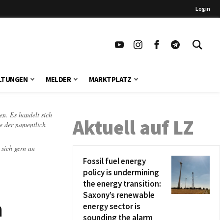
Login
LTUNGEN
MELDER
MARKTPLATZ
en. Es handelt sich
Aktuell auf LZ
te der namentlich
 sich gern an
Fossil fuel energy
policy is undermining
the energy transition:
Saxony’s renewable
n
energy sector is
sounding the alarm