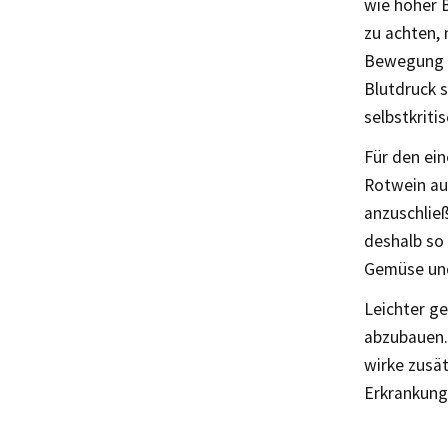
wie hoher 
zu achten, 
Bewegung u
Blutdruck s
selbstkriti
Für den ei
Rotwein auf
anzuschlie
deshalb so 
Gemüse und
Leichter ge
abzubauen. 
wirke zusät
Erkrankung