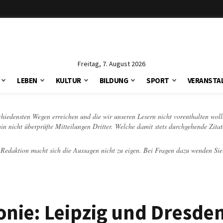
Freitag, 7. August 2026
LEBEN
KULTUR
BILDUNG
SPORT
VERANSTA
schiedensten Wegen erreichen und die wir unseren Lesern nicht vorenthalten woll
hin nicht überprüfte Mitteilungen Dritter. Welche damit stets durchgehende Zita
e Redaktion macht sich die Aussagen nicht zu eigen. Bei Fragen dazu wenden Sie
nie: Leipzig und Dresde