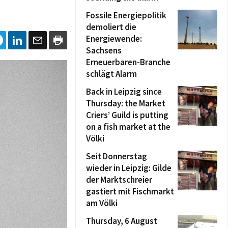
Fossile Energiepolitik
demoliert die
Energiewende:
Sachsens
Erneuerbaren-Branche
schlägt Alarm
Back in Leipzig since
Thursday: the Market
Criers’ Guild is putting
on a fish market at the
Völki
Seit Donnerstag
wieder in Leipzig: Gilde
der Marktschreier
gastiert mit Fischmarkt
am Völki
Thursday, 6 August