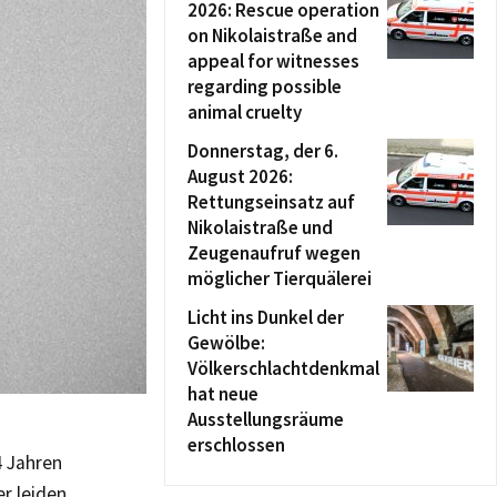
2026: Rescue operation
on Nikolaistraße and
appeal for witnesses
regarding possible
animal cruelty
Donnerstag, der 6.
August 2026:
Rettungseinsatz auf
Nikolaistraße und
Zeugenaufruf wegen
möglicher Tierquälerei
Licht ins Dunkel der
Gewölbe:
Völkerschlachtdenkmal
hat neue
Ausstellungsräume
erschlossen
4 Jahren
r leiden