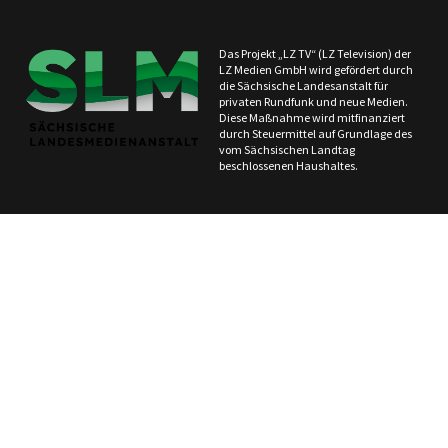
Das Projekt „LZ TV“ (LZ Television) der
LZ Medien GmbH wird gefördert durch
die Sächsische Landesanstalt für
privaten Rundfunk und neue Medien.
Diese Maßnahme wird mitfinanziert
durch Steuermittel auf Grundlage des
vom Sächsischen Landtag
beschlossenen Haushaltes.