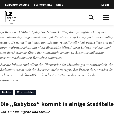
Leipziger Zeitung
Stellenmarkt
Shop
Login
Leipziger Zeitung
Im Bereich
„Melder“
finden Sie Inhalte Dritter, die uns tagtäglich auf den
verschiedensten Wegen erreichen und die wir unseren Lesern nicht vorenthalten
wollen. Es handelt sich also um aktuelle, redaktionell nicht bearbeitete und auf
ihren Wahrheitsgehalt hin nicht überprüfte Mitteilungen Dritter. Welche damit
stets durchgehende Zitate der namentlich genannten Absender außerhalb
unseres redaktionellen Bereiches darstellen.
Für die Inhalte sind allein die Übersender der Mitteilungen verantwortlich, die
Redaktion macht sich die Aussagen nicht zu eigen. Bei Fragen dazu wenden Sie
sich gern an
redaktion@l-iz.de
oder kontaktieren den Versender der
Informationen.
Melder
Wortmelder
Die „Babybox“ kommt in einige Stadtteile
Von
Amt für Jugend und Familie