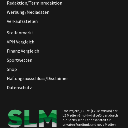
Redaktion/Terminredaktion
Werbung/Mediadaten
Verkaufsstellen
Stellenmarkt
VPN Vergleich
Finanz Vergleich
Sportwetten
Shop
Haftungsausschluss/Disclaimer
Datenschutz
Das Projekt „LZ TV“ (LZ Television) der
LZ Medien GmbH wird gefördert durch
die Sächsische Landesanstalt für
privaten Rundfunk und neue Medien.