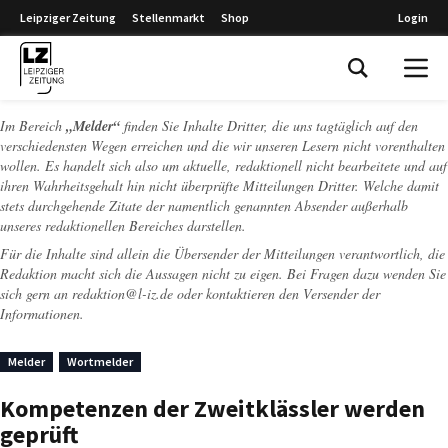
Leipziger Zeitung
Stellenmarkt
Shop
Login
Leipziger Zeitung
Im Bereich
„Melder“
finden Sie Inhalte Dritter, die uns tagtäglich auf den
verschiedensten Wegen erreichen und die wir unseren Lesern nicht vorenthalten
wollen. Es handelt sich also um aktuelle, redaktionell nicht bearbeitete und auf
ihren Wahrheitsgehalt hin nicht überprüfte Mitteilungen Dritter. Welche damit
stets durchgehende Zitate der namentlich genannten Absender außerhalb
unseres redaktionellen Bereiches darstellen.
Für die Inhalte sind allein die Übersender der Mitteilungen verantwortlich, die
Redaktion macht sich die Aussagen nicht zu eigen. Bei Fragen dazu wenden Sie
sich gern an
redaktion@l-iz.de
oder kontaktieren den Versender der
Informationen.
Melder
Wortmelder
Kompetenzen der Zweitklässler werden
geprüft