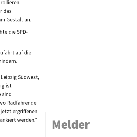
rollieren.
r das
am Gestalt an.
chte die SPD-
Zufahrt auf die
hindern.
 Leipzig Südwest,
ng ist
 sind
 wo Radfahrende
jetzt ergriffenen
ankiert werden.“
Melder