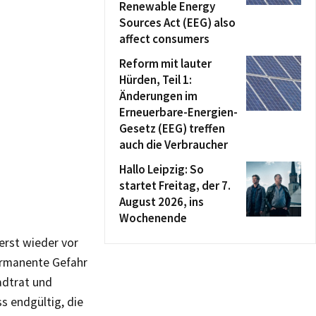
Renewable Energy
Sources Act (EEG) also
affect consumers
Reform mit lauter
Hürden, Teil 1:
Änderungen im
Erneuerbare-Energien-
Gesetz (EEG) treffen
auch die Verbraucher
Hallo Leipzig: So
startet Freitag, der 7.
August 2026, ins
Wochenende
 erst wieder vor
permanente Gefahr
adtrat und
s endgültig, die