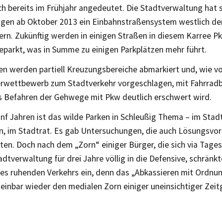
ch bereits im Frühjahr angedeutet. Die Stadtverwaltung hat 
gen ab Oktober 2013 ein Einbahnstraßensystem westlich de
ern. Zukünftig werden in einigen Straßen in diesem Karree P
eparkt, was in Summe zu einigen Parkplätzen mehr führt.
en werden partiell Kreuzungsbereiche abmarkiert und, wie 
rwettbewerb zum Stadtverkehr vorgeschlagen, mit Fahrradb
s Befahren der Gehwege mit Pkw deutlich erschwert wird.
ünf Jahren ist das wilde Parken in Schleußig Thema – im Stadt
n, im Stadtrat. Es gab Untersuchungen, die auch Lösungsvor
ten. Doch nach dem „Zorn“ einiger Bürger, die sich via Tage
adtverwaltung für drei Jahre völlig in die Defensive, schränk
des ruhenden Verkehrs ein, denn das „Abkassieren mit Ordnu
einbar wieder den medialen Zorn einiger uneinsichtiger Zei