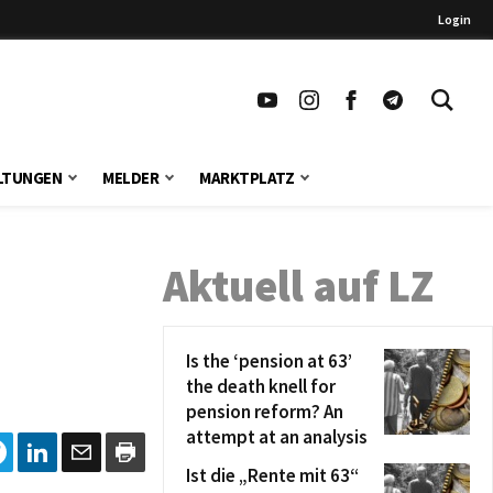
Login
LTUNGEN
MELDER
MARKTPLATZ
Aktuell auf LZ
Is the ‘pension at 63’
the death knell for
pension reform? An
attempt at an analysis
Ist die „Rente mit 63“