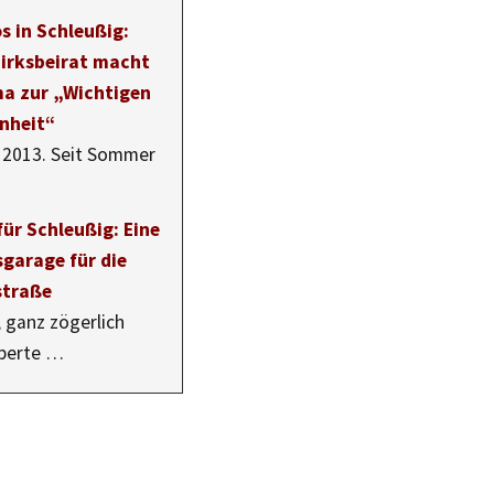
s in Schleußig:
irksbeirat macht
a zur „Wichtigen
nheit“
i 2013. Seit Sommer
ür Schleußig: Eine
sgarage für die
straße
, ganz zögerlich
perte …