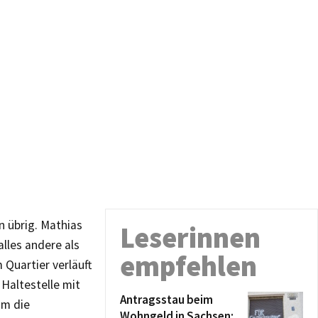
n übrig. Mathias
Leserinnen
lles andere als
empfehlen
 Quartier verläuft
 Haltestelle mit
Antragsstau beim
um die
Wohngeld in Sachsen: