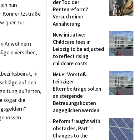
der Tod der
sich nun
Rentenreform?
r Könneritzstraße
Versuch einer
kw quer zur
Annäherung
New initiative:
Childcare fees in
von Anwohnern
Leipzig to be adjusted
ügeln versehen,
to reflect rising
childcare costs
bezirksbeirat, in
Neuer Vorstoß:
Leipziger
schläge auf den
Elternbeiträge sollen
szeitung äußerten,
an steigende
te sogar die
Betreuungskosten
ngsgeldern“
angeglichen werden
tgenossen.
Reform fraught with
obstacles, Part 1:
Changes to the