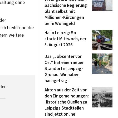
rwaltung ohne
Sächsische Regierung
plant selbst mit
Millionen-Kürzungen
 der
beim Wohngeld
ch bleibt und die
Hallo Leipzig: So
nern weitere
startet Mittwoch, der
5. August 2026
Das „Jobcenter vor
Ort“ hat einen neuen
Standort in Leipzig-
Grünau. Wir haben
nachgefragt
den.
Akten aus der Zeit vor
den Eingemeindungen:
Historische Quellen zu
Leipzigs Stadtteilen
sind jetzt online