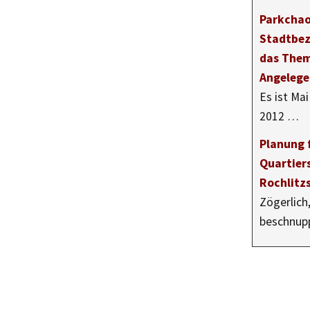
Parkchao
Stadtbez
das Them
Angelege
Es ist Ma
2012 …
Planung f
Quartier
Rochlitz
Zögerlich
beschnup