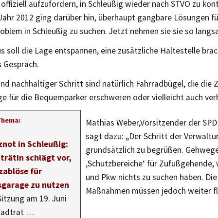
offiziell aufzufordern, in Schleußig wieder nach STVO zu kont
Jahr 2012 ging darüber hin, überhaupt gangbare Lösungen fü
oblem in Schleußig zu suchen. Jetzt nehmen sie sie so langs
s soll die Lage entspannen, eine zusätzliche Haltestelle bra
s Gespräch.
und nachhaltiger Schritt sind natürlich Fahrradbügel, die die 
e für die Bequemparker erschweren oder vielleicht auch ver
Thema:
Mathias Weber,Vorsitzender der SPD
sagt dazu: „Der Schritt der Verwaltu
znot in Schleußig:
grundsätzlich zu begrüßen. Gehwege
trätin schlägt vor,
‚Schutzbereiche‘ für Zufußgehende,
zablöse für
und Pkw nichts zu suchen haben. Die 
sgarage zu nutzen
Maßnahmen müssen jedoch weiter fl
Sitzung am 19. Juni
tadtrat …