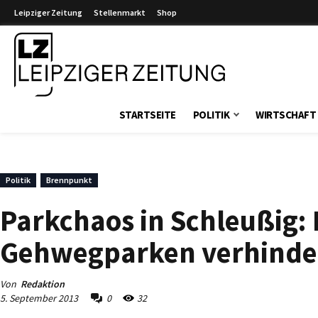
Leipziger Zeitung
Stellenmarkt
Shop
Leipziger Zeitung
STARTSEITE
POLITIK
WIRTSCHAFT
Politik
Brennpunkt
Parkchaos in Schleußig: 
Gehwegparken verhinde
Von
Redaktion
5. September 2013
0
32