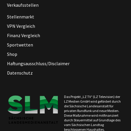
Verkaufsstellen
Stellenmarkt
VPN Vergleich
Finanz Vergleich
Sportwetten
Shop
Haftungsausschluss/Disclaimer
Datenschutz
Das Projekt „LZ TV“ (LZ Television) der
LZ Medien GmbH wird gefördert durch
die Sächsische Landesanstalt für
privaten Rundfunk und neue Medien.
Diese Maßnahme wird mitfinanziert
durch Steuermittel auf Grundlage des
vom Sächsischen Landtag
beschlossenen Haushaltes.