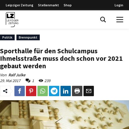
Leipziger Zeitung
Stellenmarkt
Shop
Login
Leipziger Zeitung
Politik
Brennpunkt
Sporthalle für den Schulcampus
Ihmelsstraße muss doch schon vor 2021
gebaut werden
Von
Ralf Julke
29. Mai 2017
1
239