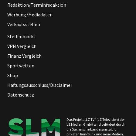
Redaktion/Terminredaktion
Werbung/Mediadaten
Verkaufsstellen
Stellenmarkt
VPN Vergleich
Finanz Vergleich
Sportwetten
Shop
Haftungsausschluss/Disclaimer
Datenschutz
Das Projekt „LZ TV“ (LZ Television) der
LZ Medien GmbH wird gefördert durch
die Sächsische Landesanstalt für
privaten Rundfunk und neue Medien.