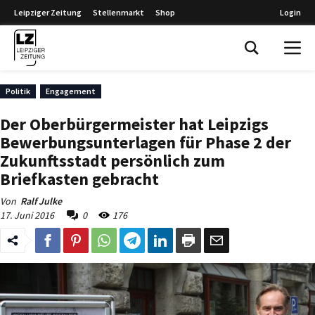
Leipziger Zeitung
Stellenmarkt
Shop
Login
Leipziger Zeitung
Politik
Engagement
Der Oberbürgermeister hat Leipzigs
Bewerbungsunterlagen für Phase 2 der
Zukunftsstadt persönlich zum
Briefkasten gebracht
Von
Ralf Julke
17. Juni 2016
0
176