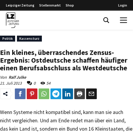
Leipziger Zeitung
Stellenmarkt
Shop
Login
Leipziger Zeitung
Politik
Kassensturz
Ein kleines, überraschendes Zensus-
Ergebnis: Ostdeutsche schaffen häufiger
einen Berufsabschluss als Westdeutsche
Von
Ralf Julke
21. Juli 2013
0
54
Wenn Systeme nicht kompatibel sind, kann man sie auch
nicht vergleichen. Und am Ende redet man über ein Land,
das kein Land ist, sondern ein Bund von 16 Kleinstaaten, die