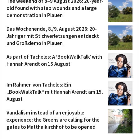
The weekend of 8–9 August 2026: 20-year-
old found with stab wounds and a large
demonstration in Plauen
Das Wochenende, 8./9. August 2026: 20-
Jähriger mit Stichverletzungen entdeckt
und Großdemo in Plauen
As part of Tacheles: A ‘BookWalkTalk’ with
Hannah Arendt on 15 August
Im Rahmen von Tacheles: Ein
„BookWalkTalk“ mit Hannah Arendt am 15.
August
Vandalism instead of an enjoyable
experience: the Greens are calling for the
gates to Matthäikirchhof to be opened