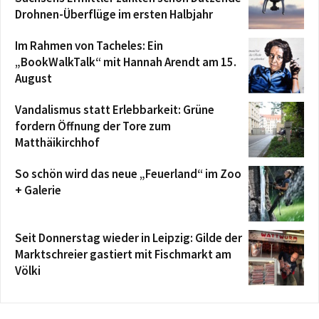
Drohnen-Überflüge im ersten Halbjahr
Im Rahmen von Tacheles: Ein
„BookWalkTalk“ mit Hannah Arendt am 15.
August
Vandalismus statt Erlebbarkeit: Grüne
fordern Öffnung der Tore zum
Matthäikirchhof
So schön wird das neue „Feuerland“ im Zoo
+ Galerie
Seit Donnerstag wieder in Leipzig: Gilde der
Marktschreier gastiert mit Fischmarkt am
Völki