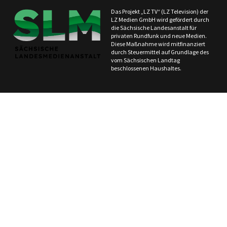
Das Projekt „LZ TV“ (LZ Television) der
LZ Medien GmbH wird gefördert durch
die Sächsische Landesanstalt für
privaten Rundfunk und neue Medien.
Diese Maßnahme wird mitfinanziert
durch Steuermittel auf Grundlage des
vom Sächsischen Landtag
beschlossenen Haushaltes.